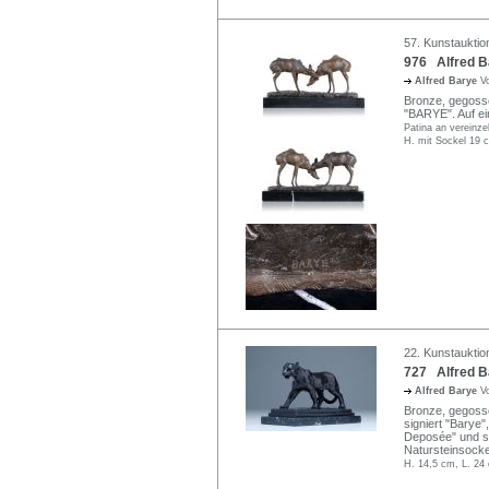
57. Kunstauktio
976 Alfred Ba
Alfred Barye
V
Bronze, gegossen
"BARYE". Auf e
Patina an vereinze
H. mit Sockel 19 
22. Kunstauktio
727 Alfred B
Alfred Barye
V
Bronze, gegossen
signiert "Barye"
Deposée" und se
Natursteinsocke
H. 14,5 cm, L. 24