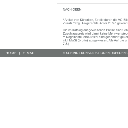
NACH OBEN
* Artikel von Künstlern, für die durch die VG 
Zusatz "zzgl. Folgerechts-Anteil 2,5%" gekenn
Die im Katalog ausgewiesenen Preise sind Schätz
Zuschlagspreis wird damit keine Mehrwertsteu
** Regelbesteuerte Artikel sind gesondert geken
inkl. MwSt (brutto) ausgewiesen. Alle Aufrufe 
7.3.)
HOME
|
E-MAIL
© SCHMIDT KUNSTAUKTIONEN DRESDEN