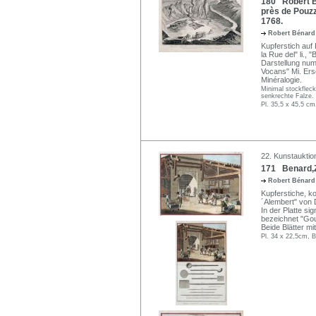
180 Robert Bé
près de Pouz
1768.
Robert Bénar
Kupferstich auf 
la Rue del" li., 
Darstellung numm
Vocans" Mi. Ers
Minéralogie.
Minimal stockfleck
senkrechte Falze. 
Pl. 35,5 x 45,5 cm
22. Kunstauktio
171 Benard,Z
Robert Bénar
Kupferstiche, k
´Alembert" von 
In der Platte sig
bezeichnet "Gous
Beide Blätter mi
Pl. 34 x 22,5cm, B