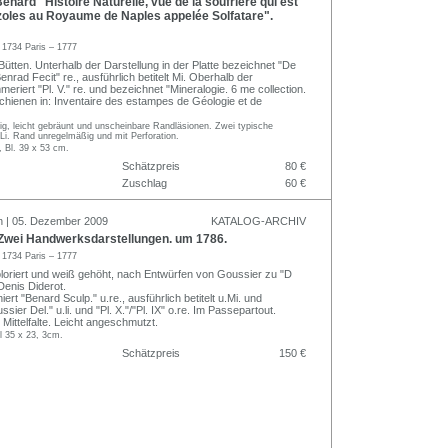
nard "Histoire Naturelle, vue de la soufrière qui est
zoles au Royaume de Naples appelée Solfatare".
d
1734 Paris – 1777
Bütten. Unterhalb der Darstellung in der Platte bezeichnet "De
"Benrad Fecit" re., ausführlich betitelt Mi. Oberhalb der
eriert "Pl. V." re. und bezeichnet "Mineralogie. 6 me collection.
chienen in: Inventaire des estampes de Géologie et de
ig, leicht gebräunt und unscheinbare Randläsionen. Zwei typische
Li. Rand unregelmäßig und mit Perforation.
, Bl. 39 x 53 cm.
Schätzpreis
80 €
Zuschlag
60 €
n | 05. Dezember 2009
KATALOG-ARCHIV
wei Handwerksdarstellungen. um 1786.
d
1734 Paris – 1777
oloriert und weiß gehöht, nach Entwürfen von Goussier zu "D
Denis Diderot.
niert "Benard Sculp." u.re., ausführlich betitelt u.Mi. und
sier Del." u.li. und "Pl. X."/"Pl. IX" o.re. Im Passepartout.
t Mittelfalte. Leicht angeschmutzt.
l 35 x 23, 3cm.
Schätzpreis
150 €