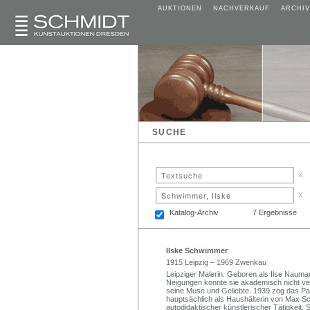
AUKTIONEN
NACHVERKAUF
ARCHIV
SUCHE
x
x
Katalog-Archiv
7 Ergebnisse
Ilske Schwimmer
1915 Leipzig – 1969 Zwenkau
Leipziger Malerin. Geboren als Ilse Naumann
Neigungen konnte sie akademisch nicht v
seine Muse und Geliebte. 1939 zog das Paa
hauptsächlich als Haushälterin von Max Sc
autodidaktischer künstlerischer Tätigkeit. 