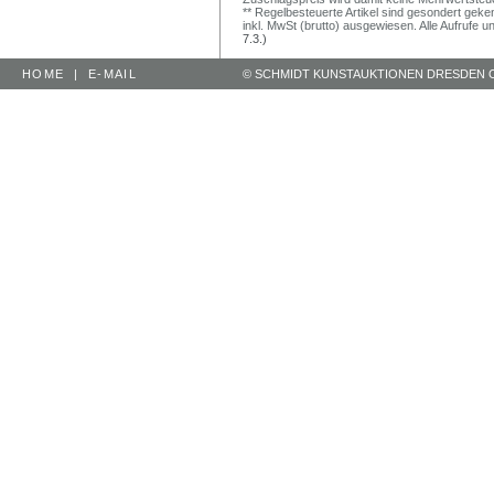
** Regelbesteuerte Artikel sind gesondert geken
inkl. MwSt (brutto) ausgewiesen. Alle Aufrufe 
7.3.)
HOME
|
E-MAIL
© SCHMIDT KUNSTAUKTIONEN DRESDEN