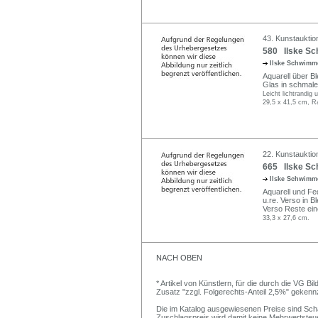
43. Kunstauktio
580 Ilske Sc
Ilske Schwim
Aquarell über Ble
Glas in schmale
Leicht lichtrandig 
29,5 x 41,5 cm, R
22. Kunstauktio
665 Ilske Sch
Ilske Schwim
Aquarell und Fed
u.re. Verso in Bl
Verso Reste ein
33,3 x 27,6 cm.
NACH OBEN
* Artikel von Künstlern, für die durch die VG 
Zusatz "zzgl. Folgerechts-Anteil 2,5%" gekenn
Die im Katalog ausgewiesenen Preise sind Schätz
Zuschlagspreis wird damit keine Mehrwertsteu