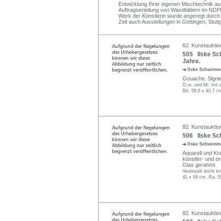
Entwicklung Ihrer eigenen Mischtechnik aus
Auftragserteilung von Wandbildern im ND
Werk der Künstlerin wurde angeregt durc
Zeit auch Ausstellungen in Göttingen, Stut
82. Kunstauktion
505 Ilske Sc
Jahre.
Ilske Schwim
Gouache. Signier
O.re. und Mi. mit
BA. 58,6 x 40,7 c
82. Kunstauktion
506 Ilske Sc
Ilske Schwim
Aquarell und Kre
künstler- und or
Glas gerahmt.
Vereinzelt leicht k
41 x 59 cm, Ra. 5
82. Kunstauktion