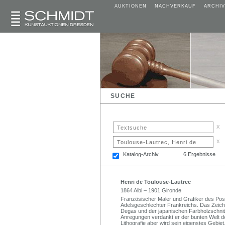
AUKTIONEN
NACHVERKAUF
ARCHIV
SUCHE
x
x
Katalog-Archiv
6 Ergebnisse
Henri de Toulouse-Lautrec
1864 Albi – 1901 Gironde
Französischer Maler und Grafiker des Pos
Adelsgeschlechter Frankreichs. Das Zeiche
Degas und der japanischen Farbholzschnitt
Anregungen verdankt er der bunten Welt de
Lithografie aber wird sein eigenstes Gebiet