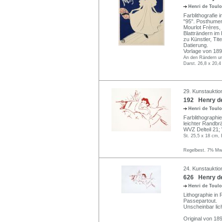
Henri de Toul
Farblithografie 
"95". Posthumer
Mourlot Frères,
Blatträndern im 
zu Künstler, Tit
Datierung.
Vorlage von 18
An den Rändern un
Darst. 26,8 x 20,4
29. Kunstauktio
192 Henry de
Henri de Toul
Farblithographie 
leichter Randbr
WVZ Delteil 21
St. 25,5 x 18 cm, 
Regelbest. 7% MwS
24. Kunstauktion
626 Henry de
Henri de Toul
Lithographie in
Passepartout.
Unscheinbar lich
Original von 18