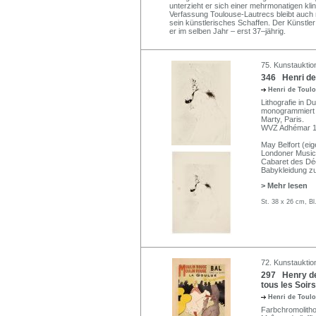
unterzieht er sich einer mehrmonatigen kli
Verfassung Toulouse-Lautrecs bleibt auch 
sein künstlerisches Schaffen. Der Künstler
er im selben Jahr – erst 37–jährig.
75. Kunstauktio
346 Henri de 
Henri de Toul
Lithografie in D
monogrammiert "
Marty, Paris.
WVZ Adhémar 121
May Belfort (eig
Londoner Music 
Cabaret des Déc
Babykleidung zu
> Mehr lesen
St. 38 x 26 cm, Bl
72. Kunstauktion
297 Henry de
tous les Soir
Henri de Toul
Farbchromolithog