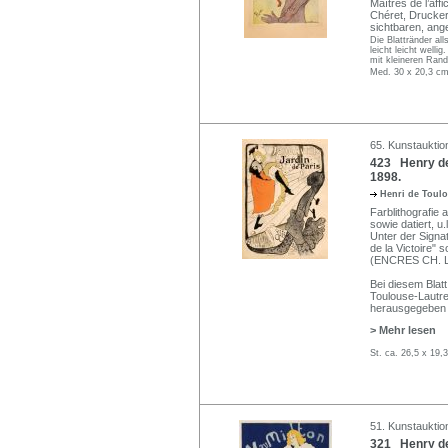
Maîtres de l’af
Chéret, Drucker
sichtbaren, ang
Die Blattränder al
leicht leicht well
mit kleineren Ran
Med. 30 x 20,3 cm
65. Kunstauktio
423 Henry de 
1898.
Henri de Toul
Farblithografie a
sowie datiert, u
Unter der Signa
de la Victoire"
(ENCRES CH. 
Bei diesem Blat
Toulouse-Lautre
herausgegeben
> Mehr lesen
St. ca. 26,5 x 19,
51. Kunstauktio
321 Henry de