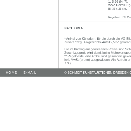
1, S.66 (Nr.7).
WVZ Delteil 21;
Bl. 38 x 28 cm.
Regelbest. 7% MwS
NACH OBEN
* Artikel von Künstlern, für die durch die VG 
Zusatz "zzgl. Folgerechts-Anteil 2,5%" gekenn
Die im Katalog ausgewiesenen Preise sind Schätz
Zuschlagspreis wird damit keine Mehrwertsteu
** Regelbesteuerte Artikel sind gesondert geken
inkl. MwSt (brutto) ausgewiesen. Alle Aufrufe 
7.3.)
HOME
|
E-MAIL
© SCHMIDT KUNSTAUKTIONEN DRESDEN