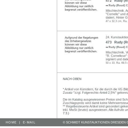
472 Rudy (Ru
Rudy (Ruud) C
Mischtechnik. Au
"Cornelis" und d
datiert. Hinter 
47 x 32,3 cm, Ra.
24. Kunstauktion
473 Rudy (Ru
Rudy (Ruud) C
Mischtechnik. Vo
"R. Cornelisse" u
signiert und dat
50 x 33, Ra. 69,5 
NACH OBEN
* Artikel von Künstlern, für die durch die VG 
Zusatz "zzgl. Folgerechts-Anteil 2,5%" gekenn
Die im Katalog ausgewiesenen Preise sind Schätz
Zuschlagspreis wird damit keine Mehrwertsteu
** Regelbesteuerte Artikel sind gesondert geken
inkl. MwSt (brutto) ausgewiesen. Alle Aufrufe 
7.3.)
HOME
|
E-MAIL
© SCHMIDT KUNSTAUKTIONEN DRESDEN