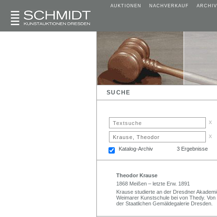
AUKTIONEN
NACHVERKAUF
ARCHIV
SUCHE
x
x
Katalog-Archiv
3 Ergebnisse
Theodor Krause
1868 Meißen – letzte Erw. 1891
Krause studierte an der Dresdner Akademie 
Weimarer Kunstschule bei von Thedy. Von
der Staatlichen Gemäldegalerie Dresden.