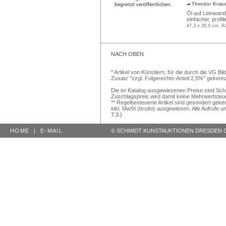
Theodor Krau
Öl auf Leinwand,
einfacher, profil
47,3 x 35,5 cm, R
NACH OBEN
* Artikel von Künstlern, für die durch die VG 
Zusatz "zzgl. Folgerechts-Anteil 2,5%" gekenn
Die im Katalog ausgewiesenen Preise sind Schätz
Zuschlagspreis wird damit keine Mehrwertsteu
** Regelbesteuerte Artikel sind gesondert geken
inkl. MwSt (brutto) ausgewiesen. Alle Aufrufe 
7.3.)
HOME
|
E-MAIL
© SCHMIDT KUNSTAUKTIONEN DRESDEN