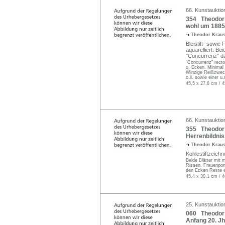
66. Kunstauktio
354 Theodor 
wohl um 1885
Theodor Krau
Bleistift- sowi
aquarelliert. Bei
"Concurrenz" dat
"Concurrenz" recto
o. Ecken. Minimal 
Winzige Reißzweckl
o.li. sowie einer u
45,5 x 27,8 cm / 4
66. Kunstauktio
355 Theodor K
Herrenbildnis
Theodor Krau
Kohlestiftzeichn
Beide Blätter mit
Rissen. Frauenportr
den Ecken Reste e
45,4 x 30,1 cm / 4
25. Kunstauktio
060 Theodor K
Anfang 20. Jh