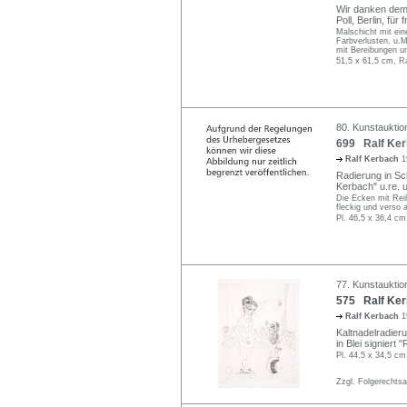
Wir danken dem 
Poll, Berlin, für
Malschicht mit ein
Farbverlusten, u.M
mit Bereibungen u
51,5 x 61,5 cm, R
80. Kunstauktio
699 Ralf Ker
Ralf Kerbach
1
Radierung in Sch
Kerbach" u.re. un
Die Ecken mit Reiß
fleckig und verso a
Pl. 46,5 x 36,4 cm
77. Kunstauktio
575 Ralf Kerb
Ralf Kerbach
1
Kaltnadelradieru
in Blei signiert 
Pl. 44,5 x 34,5 cm
Zzgl. Folgerechts