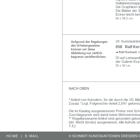
Halbleinenmappe 
Die Graphiken 
Die Blätter der
Ecken leicht be
64 x 59,5 cm.
24. Kunstauktion
058 Ralf Ker
Ralf Kerbach
1
Öl auf Leinwand
der Galerie Eva P
50 x 50 cm.
NACH OBEN
* Artikel von Künstlern, für die durch die VG 
Zusatz "zzgl. Folgerechts-Anteil 2,5%" gekenn
Die im Katalog ausgewiesenen Preise sind Schätz
Zuschlagspreis wird damit keine Mehrwertsteu
** Regelbesteuerte Artikel sind gesondert geken
inkl. MwSt (brutto) ausgewiesen. Alle Aufrufe 
7.3.)
HOME
|
E-MAIL
© SCHMIDT KUNSTAUKTIONEN DRESDEN