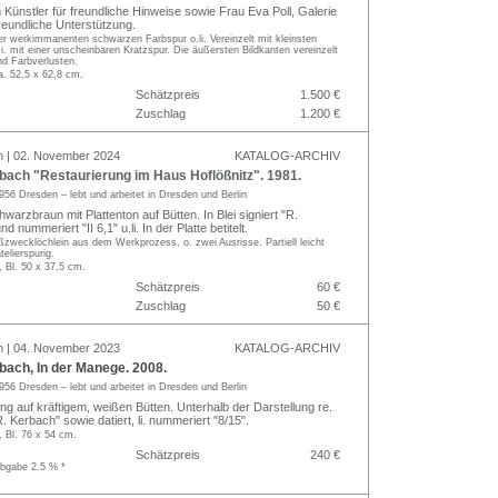
Künstler für freundliche Hinweise sowie Frau Eva Poll, Galerie
 freundliche Unterstützung.
er werkimmanenten schwarzen Farbspur o.li. Vereinzelt mit kleinsten
i. mit einer unscheinbaren Kratzspur. Die äußersten Bildkanten vereinzelt
nd Farbverlusten.
a. 52,5 x 62,8 cm.
Schätzpreis
1.500 €
Zuschlag
1.200 €
n | 02. November 2024
KATALOG-ARCHIV
bach "Restaurierung im Haus Hoflößnitz". 1981.
956 Dresden – lebt und arbeitet in Dresden und Berlin
warzbraun mit Plattenton auf Bütten. In Blei signiert "R.
d nummeriert "II 6,1" u.li. In der Platte betitelt.
zwecklöchlein aus dem Werkprozess, o. zwei Ausrisse. Partiell leicht
telierspurig.
, Bl. 50 x 37,5 cm.
Schätzpreis
60 €
Zuschlag
50 €
n | 04. November 2023
KATALOG-ARCHIV
ach, In der Manege. 2008.
956 Dresden – lebt und arbeitet in Dresden und Berlin
ng auf kräftigem, weißen Bütten. Unterhalb der Darstellung re.
"R. Kerbach" sowie datiert, li. nummeriert "8/15".
, Bl. 76 x 54 cm.
Schätzpreis
240 €
abgabe 2.5 % *