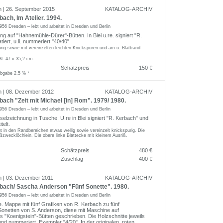
n | 26. September 2015
KATALOG-ARCHIV
ach, Im Atelier. 1994.
956 Dresden – lebt und arbeitet in Dresden und Berlin
ng auf "Hahnemühle-Dürer"-Bütten. In Blei u.re. signiert "R.
iert, u.li. nummeriert "40/40".
purig sowie mit vereinzelten leichten Knickspuren und am u. Blattrand
Bl. 47 x 35,2 cm.
Schätzpreis
150 €
abgabe 2.5 % *
n | 08. Dezember 2012
KATALOG-ARCHIV
ach "Zeit mit Michael [in] Rom". 1979/ 1980.
956 Dresden – lebt und arbeitet in Dresden und Berlin
selzeichnung in Tusche. U.re in Blei signiert "R. Kerbach" und
telt.
gt in den Randbereichen etwas wellig sowie vereinzelt knickspurig. Die
ßzwecklöchlein. Die obere linke Blattecke mit kleinem Ausriß.
Schätzpreis
480 €
Zuschlag
400 €
n | 03. Dezember 2011
KATALOG-ARCHIV
bach/ Sascha Anderson "Fünf Sonette". 1980.
956 Dresden – lebt und arbeitet in Dresden und Berlin
e. Mappe mit fünf Grafiken von R. Kerbach zu fünf
Sonetten von S. Anderson, diese mit Maschine auf
 "Koenigstein"-Bütten geschrieben. Die Holzschnitte jeweils
t und nummeriert. Exemplar "4/20". In der originalen, roten