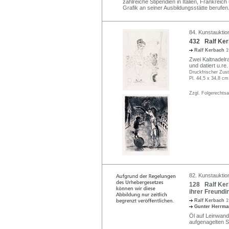
zahlreiche Stipendien in Italien, Frankreic
Grafik an seiner Ausbildungsstätte berufen
84. Kunstauktio
432 Ralf Ker
Ralf Kerbach
1
Zwei Kaltnadelra
und datiert u.re
Druckfrischer Zus
Pl. 44,5 x 34,8 cm
Zzgl. Folgerechts
82. Kunstauktion
128 Ralf Ker
ihrer Freundi
Ralf Kerbach
1
Gunter Herrm
Öl auf Leinwand.
aufgenagelten S