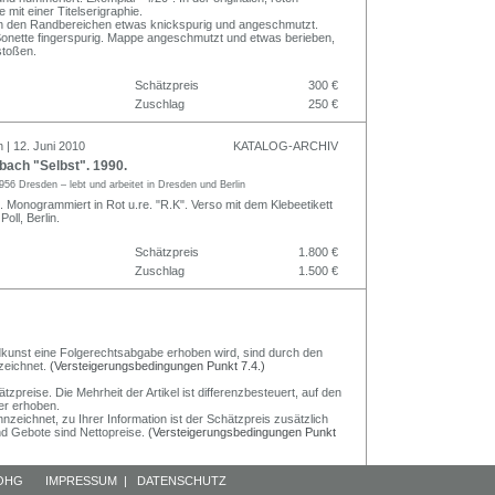
mit einer Titelserigraphie.
in den Randbereichen etwas knickspurig und angeschmutzt.
 Sonette fingerspurig. Mappe angeschmutzt und etwas berieben,
stoßen.
Schätzpreis
300 €
Zuschlag
250 €
 | 12. Juni 2010
KATALOG-ARCHIV
bach "Selbst". 1990.
956 Dresden – lebt und arbeitet in Dresden und Berlin
. Monogrammiert in Rot u.re. "R.K". Verso mit dem Klebeetikett
oll, Berlin.
Schätzpreis
1.800 €
Zuschlag
1.500 €
Bildkunst eine Folgerechtsabgabe erhoben wird, sind durch den
zeichnet.
(Versteigerungsbedingungen Punkt 7.4.)
preise. Die Mehrheit der Artikel ist differenzbesteuert, auf den
er erhoben.
nzeichnet, zu Ihrer Information ist der Schätzpreis zusätzlich
und Gebote sind Nettopreise.
(Versteigerungsbedingungen Punkt
 OHG
IMPRESSUM
|
DATENSCHUTZ