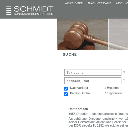
AUKTIONEN
NACHVERKAUF
ARCHIV
SUCHE
x
x
Nachverkauf
1 Ergebnis
Katalog-Archiv
7 Ergebnisse
Ralf Kerbach
1956 Dresden – lebt und arbeitet in Dresde
Als gebürtiger Dresdner studierte K. von 1
seiner Heimatstadt Malerei und Grafik bei G
der DDR siedelte K. 1982 wie etliche seine