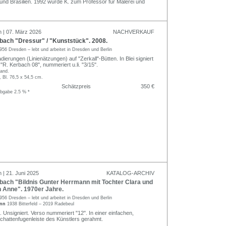
h und Brasilien. 1992 wurde K. zum Professor für Malerei und
.
n | 07. März 2026
NACHVERKAUF
bach "Dressur" / "Kunststück". 2008.
956 Dresden – lebt und arbeitet in Dresden und Berlin
dierungen (Linienätzungen) auf "Zerkall"-Bütten. In Blei signiert
. "R. Kerbach 08", nummeriert u.li. "3/15".
tand.
, Bl. 76,5 x 54,5 cm.
Schätzpreis
350 €
abgabe 2.5 % *
 | 21. Juni 2025
KATALOG-ARCHIV
bach "Bildnis Gunter Herrmann mit Tochter Clara und
n Anne". 1970er Jahre.
956 Dresden – lebt und arbeitet in Dresden und Berlin
ann
1938 Bitterfeld – 2019 Radebeul
 Unsigniert. Verso nummeriert "12". In einer einfachen,
chattenfugenleiste des Künstlers gerahmt.