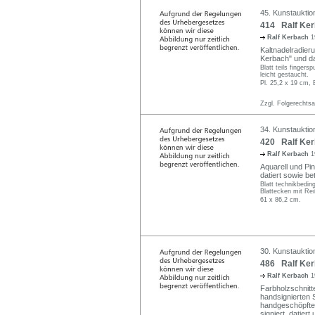
45. Kunstauktio
414 Ralf Kerb
Ralf Kerbach
1
Kaltnadelradieru
Kerbach" und dat
Blatt teils fingers
leicht gestaucht.
Pl. 25,2 x 19 cm, 
Zzgl. Folgerechts
34. Kunstauktio
420 Ralf Kerb
Ralf Kerbach
1
Aquarell und Pin
datiert sowie beti
Blatt technikbedin
Blattecken mit Rei
61 x 86,2 cm.
30. Kunstauktio
486 Ralf Ker
Ralf Kerbach
1
Farbholzschnitt
handsignierten 
handgeschöpftes
signiert, datier