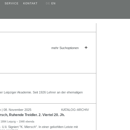
SERVICE
KONTAKT
DE
EN
+
mehr Suchoptionen
er Leipziger Akademie. Seit 1926 Lehrer an der ehemaligen
n | 08. November 2025
KATALOG-ARCHIV
sch, Ruhende Treidler. 2. Viertel 20. Jh.
h
1894 Leipzig – 1946 ebenda
 U.li. Signiert "K. Miersch". In einer gekehlten Leiste mit