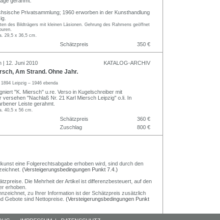
lage gerahmt.
chsische Privatsammlung; 1960 erworben in der Kunsthandlung
ig.
ten des Bildträgers mit kleinen Läsionen. Gehrung des Rahmens geöffnet
puren.
a. 29,5 x 36,5 cm.
Schätzpreis
350 €
 | 12. Juni 2010
KATALOG-ARCHIV
rsch, Am Strand. Ohne Jahr.
h
1894 Leipzig – 1946 ebenda
igniert "K. Miersch" u.re. Verso in Kugelschreiber mit
ersehen "Nachlaß Nr. 21 Karl Miersch Leipzig" o.li. In
dfarbener Leiste gerahmt.
a. 40,5 x 56 cm.
Schätzpreis
360 €
Zuschlag
800 €
Bildkunst eine Folgerechtsabgabe erhoben wird, sind durch den
zeichnet.
(Versteigerungsbedingungen Punkt 7.4.)
preise. Die Mehrheit der Artikel ist differenzbesteuert, auf den
er erhoben.
nzeichnet, zu Ihrer Information ist der Schätzpreis zusätzlich
und Gebote sind Nettopreise.
(Versteigerungsbedingungen Punkt