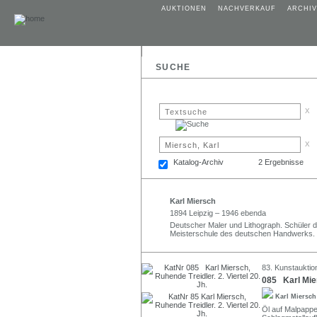
AUKTIONEN
NACHVERKAUF
ARCHIV
SUCHE
x
x
Katalog-Archiv
2 Ergebnisse
Karl Miersch
1894 Leipzig – 1946 ebenda
Deutscher Maler und Lithograph. Schüler d
Meisterschule des deutschen Handwerks.
83. Kunstauktio
085 Karl Mier
Karl Miersc
Öl auf Malpappe.