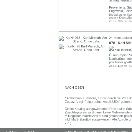
Schlagmetallauf
Provenienz: Sä
Engewald, Leipz
Die äußersten Kan
und mit Klebstoffs
21,8 x 28,5 cm, R
24. Kunstauktion
078 Karl Mie
Karl Miersc
Öl auf Papier. S
Nachlaßnummer v
profilierter gol
28,4 x 43,5 cm, R
NACH OBEN
* Artikel von Künstlern, für die durch die VG 
Zusatz "zzgl. Folgerechts-Anteil 2,5%" gekenn
Die im Katalog ausgewiesenen Preise sind Schätz
Zuschlagspreis wird damit keine Mehrwertsteu
** Regelbesteuerte Artikel sind gesondert geken
inkl. MwSt (brutto) ausgewiesen. Alle Aufrufe 
7.3.)