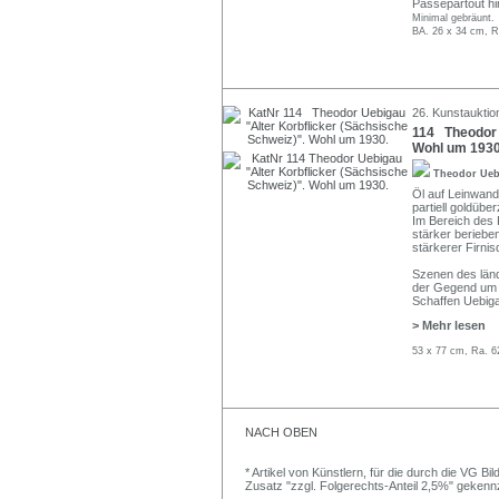
Passepartout hi
Minimal gebräunt.
BA. 26 x 34 cm, R
26. Kunstauktio
114 Theodor 
Wohl um 1930
Theodor Ue
Öl auf Leinwand.
partiell goldübe
Im Bereich des K
stärker berieben
stärkerer Firni
Szenen des län
der Gegend um H
Schaffen Uebiga
> Mehr lesen
53 x 77 cm, Ra. 6
NACH OBEN
* Artikel von Künstlern, für die durch die VG 
Zusatz "zzgl. Folgerechts-Anteil 2,5%" gekenn