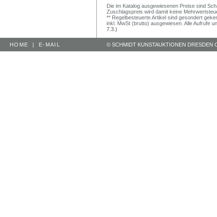
Die im Katalog ausgewiesenen Preise sind Schätz
Zuschlagspreis wird damit keine Mehrwertsteu
** Regelbesteuerte Artikel sind gesondert geken
inkl. MwSt (brutto) ausgewiesen. Alle Aufrufe 
7.3.)
HOME
|
E-MAIL
© SCHMIDT KUNSTAUKTIONEN DRESDEN