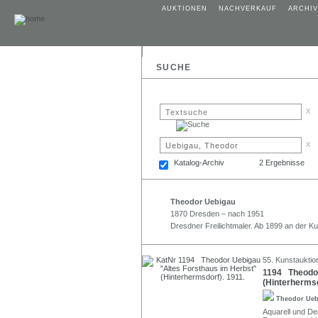
AUKTIONEN
NACHVERKAUF
ARCHIV
SUCHE
x
x
Katalog-Archiv
2 Ergebnisse
Theodor Uebigau
1870 Dresden – nach 1951
Dresdner Freilichtmaler. Ab 1899 an der 
55. Kunstauktio
1194 Theodor
(Hinterhermsd
Theodor Ue
Aquarell und Dec