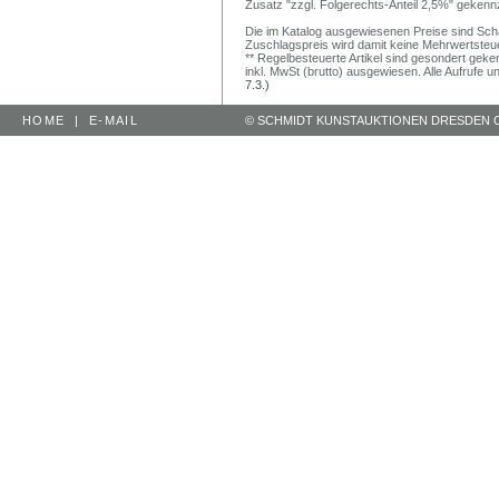
Zusatz "zzgl. Folgerechts-Anteil 2,5%" gekenn
Die im Katalog ausgewiesenen Preise sind Schätz
Zuschlagspreis wird damit keine Mehrwertsteu
** Regelbesteuerte Artikel sind gesondert geken
inkl. MwSt (brutto) ausgewiesen. Alle Aufrufe 
7.3.)
HOME
|
E-MAIL
© SCHMIDT KUNSTAUKTIONEN DRESDEN