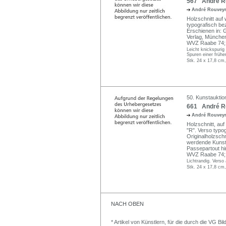
567 André Ro
André Rouvey
Holzschnitt auf
typografisch bez
Erschienen in: G
Verlag, München
WVZ Raabe 74;
Leicht knickspurig
Spuren einer frühe
Stk. 24 x 17,8 cm,
50. Kunstauktio
661 André Ro
André Rouvey
Holzschnitt, au
"R". Verso typo
Originalholzschn
werdende Kunst,
Passepartout hin
WVZ Raabe 74;
Lichtrandig. Verso
Stk. 24 x 17,8 cm,
NACH OBEN
* Artikel von Künstlern, für die durch die VG 