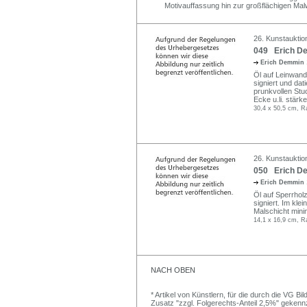
Motivauffassung hin zur großflächigen Ma
26. Kunstauktio
049 Erich De
Erich Demmin
Öl auf Leinwand
signiert und dat
prunkvollen St
Ecke u.li. stär
30,4 x 50,5 cm, R
26. Kunstauktio
050 Erich De
Erich Demmin
Öl auf Sperrholz
signiert. Im kl
Malschicht mini
14,1 x 16,9 cm, R
NACH OBEN
* Artikel von Künstlern, für die durch die VG 
Zusatz "zzgl. Folgerechts-Anteil 2,5%" gekenn