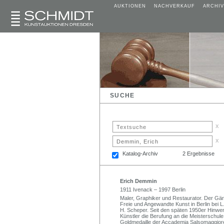
AUKTIONEN
NACHVERKAUF
ARCHIV
SUCHE
x
x
Katalog-Archiv
2 Ergebnisse
Erich Demmin
1911 Ivenack – 1997 Berlin
Maler, Graphiker und Restaurator. Der Gär
Freie und Angewandte Kunst in Berlin bei L
H. Scheper. Seit den späten 1950er Hinwe
Künstler die Berufung an die Meisterschule
Goldmedaille der Accademia Salsomaggiore 