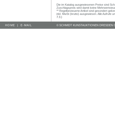
Die im Katalog ausgewiesenen Preise sind Schätz
Zuschlagspreis wird damit keine Mehrwertsteu
** Regelbesteuerte Artikel sind gesondert geken
inkl. MwSt (brutto) ausgewiesen. Alle Aufrufe 
7.3.)
HOME
|
E-MAIL
© SCHMIDT KUNSTAUKTIONEN DRESDEN