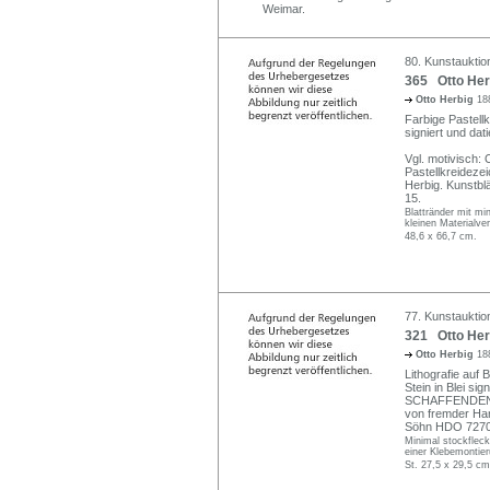
Weimar.
80. Kunstauktio
365 Otto Herb
Otto Herbig
18
Farbige Pastellk
signiert und dat
Vgl. motivisch:
Pastellkreidezei
Herbig. Kunstblä
15.
Blattränder mit mi
kleinen Materialve
48,6 x 66,7 cm.
77. Kunstauktio
321 Otto Her
Otto Herbig
18
Lithografie auf 
Stein in Blei si
SCHAFFENDEN". A
von fremder Han
Söhn HDO 7270
Minimal stockflec
einer Klebemontier
St. 27,5 x 29,5 cm