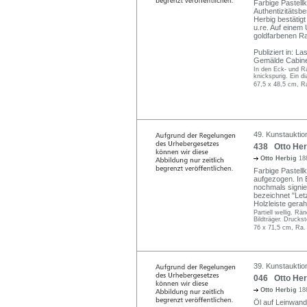
Farbige Pastellk
Authentizitätsbe
Herbig bestätigt 
u.re. Auf einem 
goldfarbenen R
Publiziert in: L
Gemälde Cabine
In den Eck- und Ra
knickspurig. Ein di
67,5 x 48,5 cm, R
49. Kunstauktio
438 Otto Her
Otto Herbig
18
Farbige Pastellk
aufgezogen. In B
nochmals signier
bezeichnet "Letzt
Holzleiste gera
Partiell wellig. R
Bildträger. Druckst
76 x 71,5 cm, Ra.
39. Kunstauktio
046 Otto Herb
Otto Herbig
18
Öl auf Leinwand.