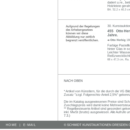
datiert u.re., be
Holzleiste gera
BA. 52,2 x 40,3 c
30. Kunstauktio
455 Otto Herb
Jahre.
Otto Herbig
18
Farbige Pastellkr
hinter Glas in 
Leichter Wasser
Reißzwecklöchl
68 x 47,3 cm, Ra.
NACH OBEN
* Artikel von Künstlern, für die durch die VG 
Zusatz "zzgl. Folgerechts-Anteil 2,5%" gekenn
Die im Katalog ausgewiesenen Preise sind Schätz
Zuschlagspreis wird damit keine Mehrwertsteu
** Regelbesteuerte Artikel sind gesondert geken
inkl. MwSt (brutto) ausgewiesen. Alle Aufrufe 
7.3.)
HOME
|
E-MAIL
© SCHMIDT KUNSTAUKTIONEN DRESDEN