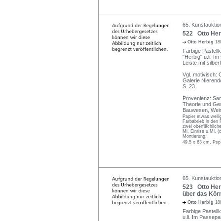
65. Kunstauktio
522 Otto Herb
Otto Herbig
18
Farbige Pastellk
"Herbig" u.li. I
Leiste mit silbe
Vgl. motivisch: 
Galerie Nierendo
S. 23.
Provenienz: Sam
Theorie und Ges
Bauwesen, Wei
Papier etwas welli
Farbabrieb in den 
zwei oberflächlich
Mi. Einriss u.Mi. 
Montierung.
49,5 x 63 cm, Psp
65. Kunstauktio
523 Otto Her
über das Körn
Otto Herbig
18
Farbige Pastellk
u.li. Im Passepar