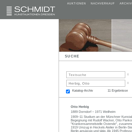
AUKTIONEN
NACHVERKAUF
ARCHIV
SUCHE
x
x
Katalog-Archiv
11 Ergebnisse
Otto Herbig
1889 Dorndorf – 1971 Weilheim
1909–11 Studium an der Münchner Kunstak
Begegnung mit Rudolf Wacker, Otto Pankok
"Krankensammelstelle Ostende", zusamme
1919 Umzug in Heckels Atelier in Berlin-Ste
Berlin ansässig und tätig. Ab 1945 Profes