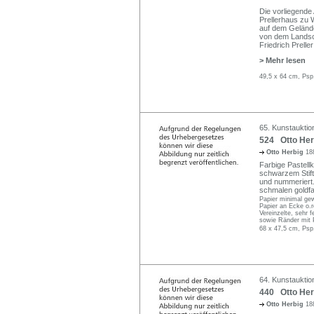
Die vorliegende 
Prellerhaus zu 
auf dem Geländ
von dem Landsch
Friedrich Preller
> Mehr lesen
49,5 x 64 cm, Psp
65. Kunstauktio
524 Otto Herb
Otto Herbig
18
Farbige Pastellk
schwarzem Stift
und nummeriert.
schmalen goldfa
Papier minimal gewe
Papier an Ecke o.
Vereinzelte, sehr f
sowie Ränder mit P
68 x 47,5 cm, Psp
64. Kunstauktion
440 Otto Her
Otto Herbig
18