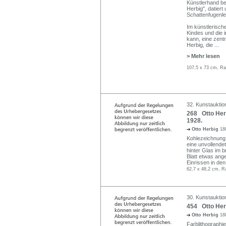
Künstlerhand bez
Herbig", datiert u
Schattenfugenle
Im künstlerisc
Kindes und die 
kann, eine zent
Herbig, die
...
> Mehr lesen
107,5 x 73 cm, Ra
32. Kunstauktion
268 Otto Herb
1928.
Otto Herbig
18
Kohlezeichnung a
eine unvollende
hinter Glas im
Blatt etwas ang
Einrissen in de
62,7 x 48,2 cm, R
30. Kunstauktio
454 Otto Herb
Otto Herbig
18
Farblithographie