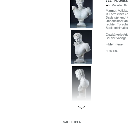
721 H. Geissl
H. Geissler
19.
Marmor. Vollpla
in Form einer k
Basis stehend. 
Unscheinbar ang
rechten Torsohä
Basis minimal b
Qualitätvolle A
Bei der Vorlage
> Mehr lesen
H. 57 cm.
NACH OBEN