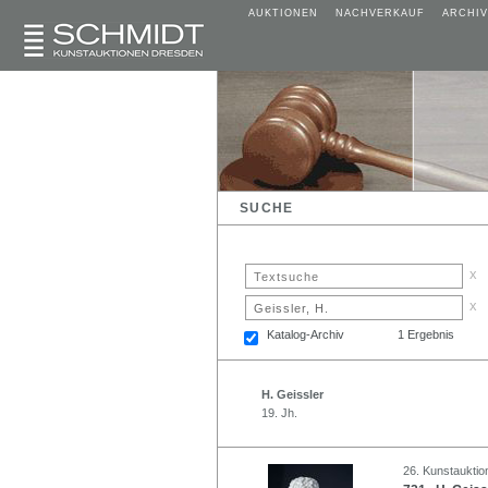
AUKTIONEN
NACHVERKAUF
ARCHIV
SUCHE
x
x
Katalog-Archiv
1 Ergebnis
H. Geissler
19. Jh.
26. Kunstauktio