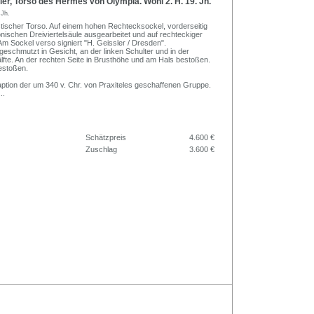
er, Torso des Hermes von Olympia. Wohl 2. H. 19. Jh.
 Jh.
stischer Torso. Auf einem hohen Rechtecksockel, vorderseitig
onischen Dreiviertelsäule ausgearbeitet und auf rechteckiger
Am Sockel verso signiert "H. Geissler / Dresden".
eschmutzt in Gesicht, an der linken Schulter und in der
lfte. An der rechten Seite in Brusthöhe und am Hals bestoßen.
estoßen.
daption der um 340 v. Chr. von Praxiteles geschaffenen Gruppe.
...
Schätzpreis
4.600 €
Zuschlag
3.600 €