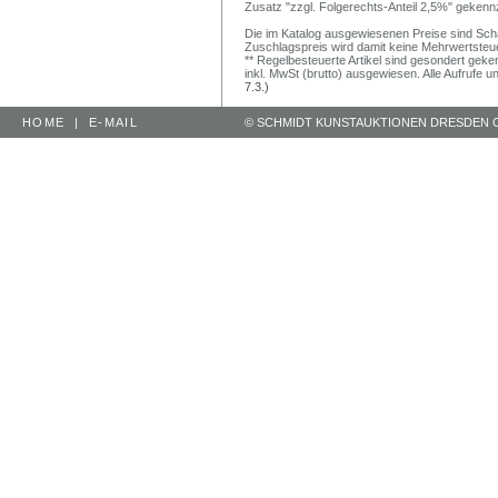
Zusatz "zzgl. Folgerechts-Anteil 2,5%" gekenn
Die im Katalog ausgewiesenen Preise sind Schätz
Zuschlagspreis wird damit keine Mehrwertsteu
** Regelbesteuerte Artikel sind gesondert geken
inkl. MwSt (brutto) ausgewiesen. Alle Aufrufe 
7.3.)
HOME
|
E-MAIL
© SCHMIDT KUNSTAUKTIONEN DRESDEN