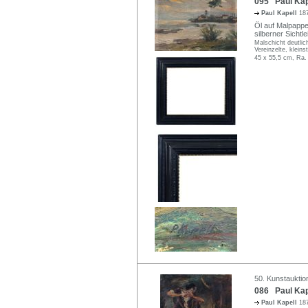
095 Paul Kap
Paul Kapell
18
Öl auf Malpappe
silberner Sichtle
Malschicht deutlic
Vereinzelte, kleins
45 x 55,5 cm, Ra.
50. Kunstauktio
086 Paul Kape
Paul Kapell
18