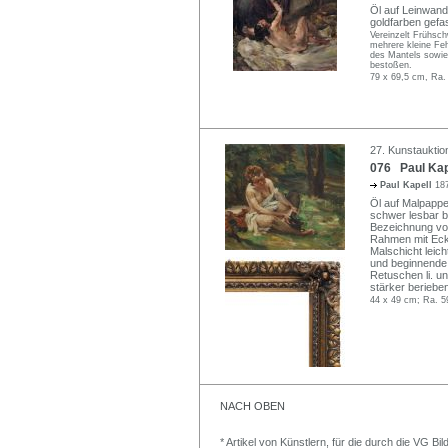
Öl auf Leinwand. 
goldfarben gefa
Vereinzelt Frühsch
mehrere kleine Feh
des Mantels sowie
bestoßen.
79 x 69,5 cm, Ra.
27. Kunstauktio
076 Paul Kape
Paul Kapell
18
Öl auf Malpappe.
schwer lesbar b
Bezeichnung vo
Rahmen mit Eck
Malschicht leic
und beginnende 
Retuschen li. u
stärker berieb
44 x 49 cm; Ra. 5
NACH OBEN
* Artikel von Künstlern, für die durch die VG 