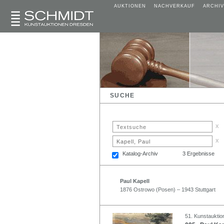
AUKTIONEN
NACHVERKAUF
ARCHIV
SUCHE
x
x
Katalog-Archiv
3 Ergebnisse
Paul Kapell
1876 Ostrowo (Posen) – 1943 Stuttgart
51. Kunstauktio