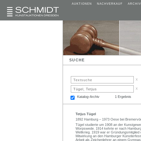
AUKTIONEN
NACHVERKAUF
ARCHIV
SUCHE
x
x
Katalog-Archiv
1 Ergebnis
Tetjus Tügel
1892 Hamburg – 1973 Oese bei Bremervö
Tügel studierte um 1908 an der Kunstgewe
Worpswede. 1914 kehrte er nach Hamburg 
Weltkrieg. 1919 war er Gründungsmitglied
Mitwirkung an den Hamburger Künstlerfes
Arbeit als Zeichenlehrer an einem Gymnas