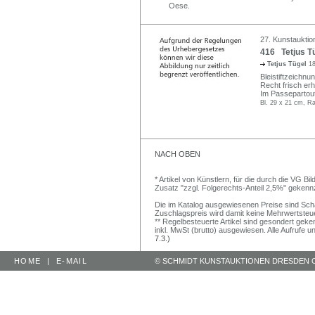
Oese.
27. Kunstauktio
416 Tetjus Tü
Tetjus Tügel
1
Bleistiftzeichnun
Recht frisch erh
Im Passepartout 
Bl. 29 x 21 cm, R
NACH OBEN
* Artikel von Künstlern, für die durch die VG 
Zusatz "zzgl. Folgerechts-Anteil 2,5%" gekenn
Die im Katalog ausgewiesenen Preise sind Schätz
Zuschlagspreis wird damit keine Mehrwertsteu
** Regelbesteuerte Artikel sind gesondert geken
inkl. MwSt (brutto) ausgewiesen. Alle Aufrufe 
7.3.)
HOME
|
E-MAIL
© SCHMIDT KUNSTAUKTIONEN DRESDEN