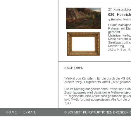
27. Kunstauktio
026 Heinrich 
Heinrich Hein
Öl auf Malpappe.
Rahmen mit Eiers
gerahmt.
Malträger welli
Malschicht mit 
Streifspur; o.li
Montierung.
27,5 x 44,5 cm; R
NACH OBEN
* Artikel von Künstlern, für die durch die VG 
Zusatz "zzgl. Folgerechts-Anteil 2,5%" gekenn
Die im Katalog ausgewiesenen Preise sind Schätz
Zuschlagspreis wird damit keine Mehrwertsteu
** Regelbesteuerte Artikel sind gesondert geken
inkl. MwSt (brutto) ausgewiesen. Alle Aufrufe 
7.3.)
HOME
|
E-MAIL
© SCHMIDT KUNSTAUKTIONEN DRESDEN