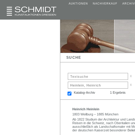
AUKTIONEN
NACHVERKAUF
ARCHIV
SUCHE
x
x
Katalog-Archiv
1 Ergebnis
Heinrich Heinlein
1803 Weilburg – 1885 München
Ab 1822 Studium der Architektur und Land
Reisen in die Schweiz, nach Oberitalien u
ausschließlich als Landschaftsmaler mit Mot
der deutschen Kaiserzeit besonderer Belieb