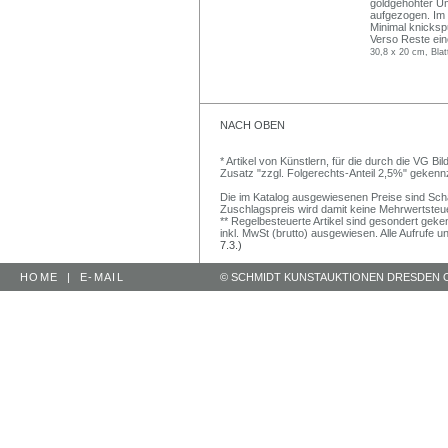
goldgehöhter U
aufgezogen. Im St
Minimal knicksp
Verso Reste ein
30,8 x 20 cm, Blat
NACH OBEN
* Artikel von Künstlern, für die durch die VG 
Zusatz "zzgl. Folgerechts-Anteil 2,5%" gekenn
Die im Katalog ausgewiesenen Preise sind Schätz
Zuschlagspreis wird damit keine Mehrwertsteu
** Regelbesteuerte Artikel sind gesondert geken
inkl. MwSt (brutto) ausgewiesen. Alle Aufrufe 
7.3.)
HOME
|
E-MAIL
© SCHMIDT KUNSTAUKTIONEN DRESDEN