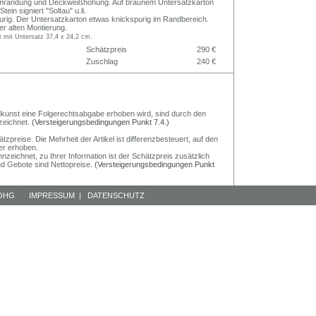
mrandung und Deckweißhöhung. Auf braunem Untersatzkarton
ein signiert "Soltau" u.li.
urig. Der Untersatzkarton etwas knickspurig im Randbereich.
er alten Montierung.
t mit Untersatz 37,4 x 24,2 cm.
Schätzpreis
290 €
Zuschlag
240 €
Bildkunst eine Folgerechtsabgabe erhoben wird, sind durch den
zeichnet.
(Versteigerungsbedingungen Punkt 7.4.)
preise. Die Mehrheit der Artikel ist differenzbesteuert, auf den
er erhoben.
nzeichnet, zu Ihrer Information ist der Schätzpreis zusätzlich
und Gebote sind Nettopreise.
(Versteigerungsbedingungen Punkt
 OHG
IMPRESSUM
|
DATENSCHUTZ