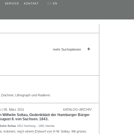
SERVICE
KONTAKT
DE
EN
+
mehr Suchoptionen
, Zeichner, Lithograph und Radierer.
n | 05. März 2011
KATALOG-ARCHIV
Wilhelm Soltau, Gedenkblatt der Hamburger Bürger
 August II. von Sachsen. 1843.
helm Soltau
1812 Hamburg – 1861 ebenda
e, koloriert, nach einem Entwurf von H.W. Soltau. Mit grüner,