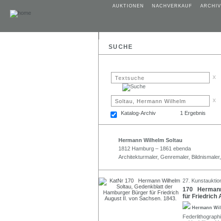
AUKTIONEN
NACHVERKAUF
ARCHIV
SUCHE
x
x
Katalog-Archiv
1 Ergebnis
Hermann Wilhelm Soltau
1812 Hamburg – 1861 ebenda
Architekturmaler, Genremaler, Bildnismaler
27. Kunstauktio
170 Hermann 
für Friedrich
Hermann Wil
Federlithographi