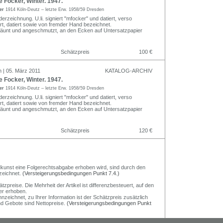
Focker, Winter. 1947.
ker
1914 Köln-Deutz – letzte Erw. 1958/59 Dresden
erzeichnung. U.li. signiert "mfocker" und datiert, verso
rt, datiert sowie von fremder Hand bezeichnet.
räunt und angeschmutzt, an den Ecken auf Untersatzpapier
Schätzpreis
100 €
n | 05. März 2011
KATALOG-ARCHIV
Focker, Winter. 1947.
ker
1914 Köln-Deutz – letzte Erw. 1958/59 Dresden
erzeichnung. U.li. signiert "mfocker" und datiert, verso
rt, datiert sowie von fremder Hand bezeichnet.
räunt und angeschmutzt, an den Ecken auf Untersatzpapier
Schätzpreis
120 €
Bildkunst eine Folgerechtsabgabe erhoben wird, sind durch den
zeichnet.
(Versteigerungsbedingungen Punkt 7.4.)
preise. Die Mehrheit der Artikel ist differenzbesteuert, auf den
er erhoben.
nzeichnet, zu Ihrer Information ist der Schätzpreis zusätzlich
und Gebote sind Nettopreise.
(Versteigerungsbedingungen Punkt