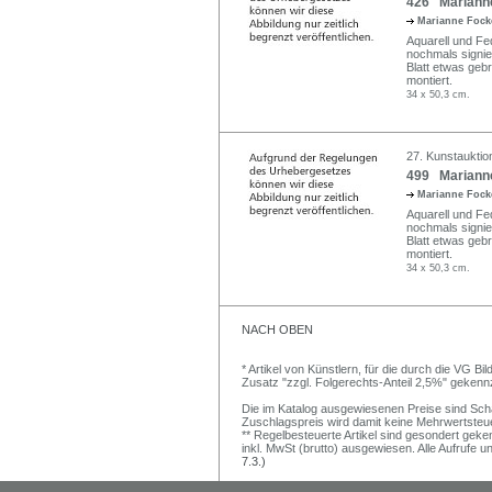
426 Marianne 
Marianne Foc
Aquarell und Fed
nochmals signie
Blatt etwas geb
montiert.
34 x 50,3 cm.
27. Kunstauktio
499 Marianne 
Marianne Foc
Aquarell und Fed
nochmals signie
Blatt etwas geb
montiert.
34 x 50,3 cm.
NACH OBEN
* Artikel von Künstlern, für die durch die VG 
Zusatz "zzgl. Folgerechts-Anteil 2,5%" gekenn
Die im Katalog ausgewiesenen Preise sind Schätz
Zuschlagspreis wird damit keine Mehrwertsteu
** Regelbesteuerte Artikel sind gesondert geken
inkl. MwSt (brutto) ausgewiesen. Alle Aufrufe 
7.3.)