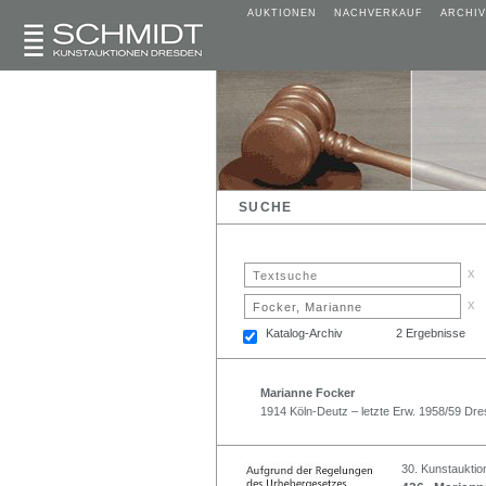
AUKTIONEN
NACHVERKAUF
ARCHIV
SUCHE
x
x
Katalog-Archiv
2 Ergebnisse
Marianne Focker
1914 Köln-Deutz – letzte Erw. 1958/59 Dr
30. Kunstauktio