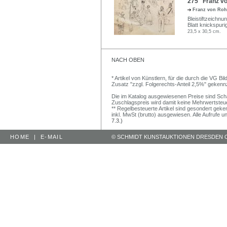
275 Franz vo
Franz von Ro
Bleistiftzeichnu
Blatt knickspuri
23,5 x 30,5 cm.
NACH OBEN
* Artikel von Künstlern, für die durch die VG 
Zusatz "zzgl. Folgerechts-Anteil 2,5%" gekenn
Die im Katalog ausgewiesenen Preise sind Schätz
Zuschlagspreis wird damit keine Mehrwertsteu
** Regelbesteuerte Artikel sind gesondert geken
inkl. MwSt (brutto) ausgewiesen. Alle Aufrufe 
7.3.)
HOME
|
E-MAIL
© SCHMIDT KUNSTAUKTIONEN DRESDEN