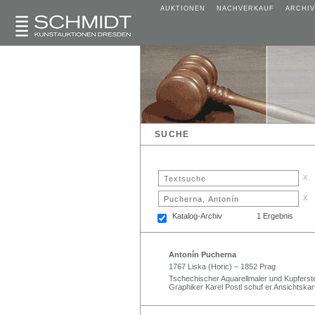
AUKTIONEN
NACHVERKAUF
ARCHIV
SUCHE
x
x
Katalog-Archiv
1 Ergebnis
Antonín Pucherna
1767 Liska (Horic) – 1852 Prag
Tschechischer Aquarellmaler und Kupfers
Graphiker Karel Postl schuf er Ansichtskar