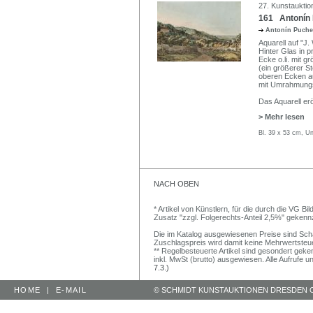
27. Kunstauktio
161 Antonín 
Antonín Puch
Aquarell auf "J.
Hinter Glas in pr
Ecke o.li. mit 
(ein größerer St
oberen Ecken au
mit Umrahmungsl
Das Aquarell erö
> Mehr lesen
Bl. 39 x 53 cm, U
NACH OBEN
* Artikel von Künstlern, für die durch die VG 
Zusatz "zzgl. Folgerechts-Anteil 2,5%" gekenn
Die im Katalog ausgewiesenen Preise sind Schätz
Zuschlagspreis wird damit keine Mehrwertsteu
** Regelbesteuerte Artikel sind gesondert geken
inkl. MwSt (brutto) ausgewiesen. Alle Aufrufe 
7.3.)
HOME
|
E-MAIL
© SCHMIDT KUNSTAUKTIONEN DRESDEN