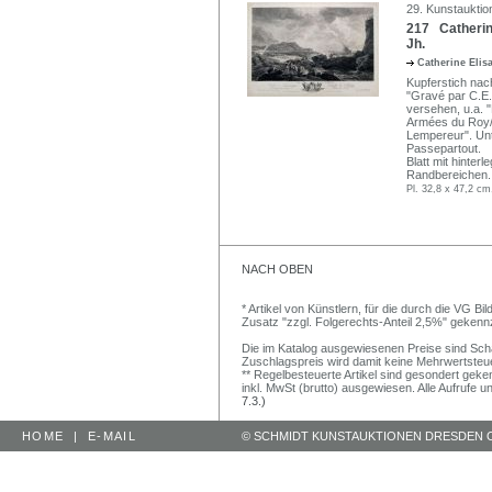
29. Kunstauktio
217 Catherin
Jh.
Catherine Eli
Kupferstich nac
"Gravé par C.E
versehen, u.a. 
Armées du Roy/ 
Lempereur". Unt
Passepartout.
Blatt mit hinter
Randbereichen.
Pl. 32,8 x 47,2 cm
NACH OBEN
* Artikel von Künstlern, für die durch die VG 
Zusatz "zzgl. Folgerechts-Anteil 2,5%" gekenn
Die im Katalog ausgewiesenen Preise sind Schätz
Zuschlagspreis wird damit keine Mehrwertsteu
** Regelbesteuerte Artikel sind gesondert geken
inkl. MwSt (brutto) ausgewiesen. Alle Aufrufe 
7.3.)
HOME
|
E-MAIL
© SCHMIDT KUNSTAUKTIONEN DRESDEN