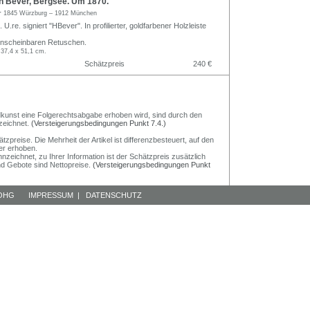
 Bever, Bergsee. Um 1870.
r
1845 Würzburg – 1912 München
U.re. signiert "HBever". In profilierter, goldfarbener Holzleiste
 unscheinbaren Retuschen.
 37,4 x 51,1 cm.
Schätzpreis
240 €
Bildkunst eine Folgerechtsabgabe erhoben wird, sind durch den
zeichnet.
(Versteigerungsbedingungen Punkt 7.4.)
preise. Die Mehrheit der Artikel ist differenzbesteuert, auf den
er erhoben.
nzeichnet, zu Ihrer Information ist der Schätzpreis zusätzlich
und Gebote sind Nettopreise.
(Versteigerungsbedingungen Punkt
 OHG
IMPRESSUM
|
DATENSCHUTZ