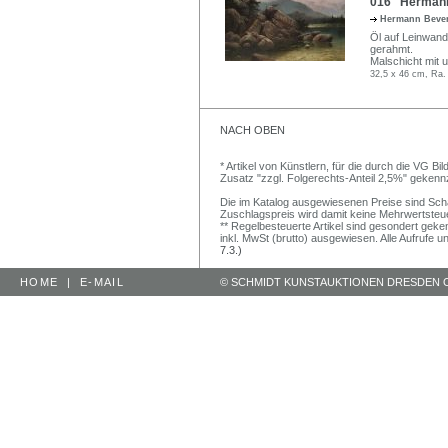
016 Hermann
Hermann Beve
Öl auf Leinwand. 
gerahmt.
Malschicht mit
32,5 x 46 cm, Ra.
NACH OBEN
* Artikel von Künstlern, für die durch die VG 
Zusatz "zzgl. Folgerechts-Anteil 2,5%" gekenn
Die im Katalog ausgewiesenen Preise sind Schätz
Zuschlagspreis wird damit keine Mehrwertsteu
** Regelbesteuerte Artikel sind gesondert geken
inkl. MwSt (brutto) ausgewiesen. Alle Aufrufe 
7.3.)
HOME
|
E-MAIL
© SCHMIDT KUNSTAUKTIONEN DRESDEN