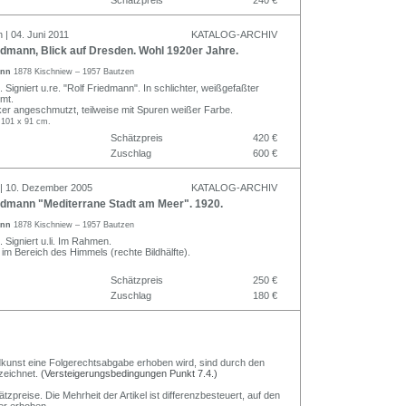
Schätzpreis
240 €
 | 04. Juni 2011
KATALOG-ARCHIV
dmann, Blick auf Dresden. Wohl 1920er Jahre.
ann
1878 Kischniew – 1957 Bautzen
 Signiert u.re. "Rolf Friedmann". In schlichter, weißgefaßter
hmt.
ker angeschmutzt, teilweise mit Spuren weißer Farbe.
 101 x 91 cm.
Schätzpreis
420 €
Zuschlag
600 €
 | 10. Dezember 2005
KATALOG-ARCHIV
edmann "Mediterrane Stadt am Meer". 1920.
ann
1878 Kischniew – 1957 Bautzen
 Signiert u.li. Im Rahmen.
 im Bereich des Himmels (rechte Bildhälfte).
Schätzpreis
250 €
Zuschlag
180 €
Bildkunst eine Folgerechtsabgabe erhoben wird, sind durch den
zeichnet.
(Versteigerungsbedingungen Punkt 7.4.)
preise. Die Mehrheit der Artikel ist differenzbesteuert, auf den