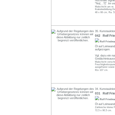
nochmals signier
"No[…?]". Im ve
Malschicht am re. 
Krakeleebildung.D
46 x 66 cm, Ra. 5
35. Kunstauktio
042 Rolf Fri
Rolf Friedm
Öl auf Leinwand.
aufgezogen.
Vgl. dazu ein n
Gedächtnisausst
Malschicht verschm
Feuchtigkeitsspur
ausgefranst sowie 
81x 107 cm.
34. Kunstauktio
031 Rolf Frie
Rolf Friedm
Öl auf Leinwand.
Zahlreiche kleine F
72,5 x 90,5 cm.