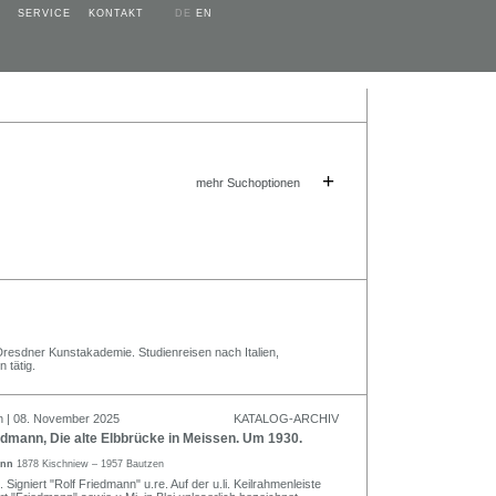
SERVICE
KONTAKT
DE
EN
+
mehr Suchoptionen
Dresdner Kunstakademie. Studienreisen nach Italien,
 tätig.
n | 08. November 2025
KATALOG-ARCHIV
dmann, Die alte Elbbrücke in Meissen. Um 1930.
ann
1878 Kischniew – 1957 Bautzen
 Signiert "Rolf Friedmann" u.re. Auf der u.li. Keilrahmenleiste