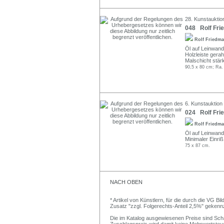
28. Kunstauktion
048 Rolf Frie
Rolf Friedm
Öl auf Leinwand.
Holzleiste gera
Malschicht stär
90,5 x 80 cm; Ra.
6. Kunstauktion
024 Rolf Fri
Rolf Friedm
Öl auf Leinwand.
Minimaler Einriß
75 x 87 cm.
NACH OBEN
* Artikel von Künstlern, für die durch die VG 
Zusatz "zzgl. Folgerechts-Anteil 2,5%" gekenn
Die im Katalog ausgewiesenen Preise sind Schätz