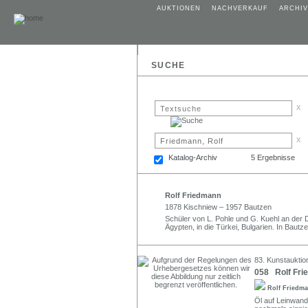
AUKTIONEN
NACHVERKAUF
ARCHIV
SUCHE
x
x
Katalog-Archiv
5 Ergebnisse
Rolf Friedmann
1878 Kischniew – 1957 Bautzen
Schüler von L. Pohle und G. Kuehl an der 
Ägypten, in die Türkei, Bulgarien. In Bautzen
83. Kunstauktio
058 Rolf Frie
Rolf Friedm
Öl auf Leinwand.