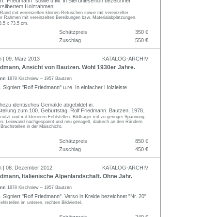
t "Friedmann" sowie u.Mi. in Blei unleserlich bezeichnet
rsilbertem Holzrahmen.
Rand mit vereinzelten kleinen Retuschen sowie mit vereinzelter
er Rahmen mit vereinzelten Bereibungen bzw. Materialabplatzungen.
3,5 x 73,5 cm.
Schätzpreis
350 €
Zuschlag
550 €
n | 09. März 2013
KATALOG-ARCHIV
edmann, Ansicht von Bautzen. Wohl 1930er Jahre.
ann
1878 Kischniew – 1957 Bautzen
 Signiert "Rolf Friedmann" u.re. In einfacher Holzleiste
ahezu identisches Gemälde abgebildet in:
ellung zum 100. Geburtstag. Rolf Friedmann. Bautzen, 1978.
utzt und mit kleineren Fehlstellen. Bildträger mit zu geringer Spannung,
en. Leinwand nachgespannt und neu genagelt, dadurch an den Rändern
Bruchstellen in der Malschicht.
Schätzpreis
850 €
Zuschlag
450 €
n | 08. Dezember 2012
KATALOG-ARCHIV
dmann, Italienische Alpenlandschaft. Ohne Jahr.
ann
1878 Kischniew – 1957 Bautzen
 Signiert "Rolf Friedmann". Verso in Kreide bezeichnet "Nr. 20".
ehlstellen im unteren, rechten Bildviertel.