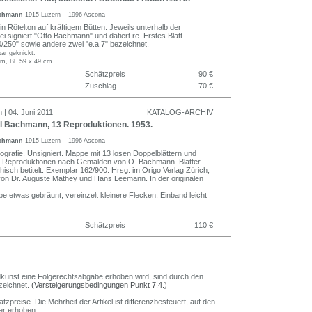
achmann
1915 Luzern – 1996 Ascona
 in Rötelton auf kräftigem Bütten. Jeweils unterhalb der
lei signiert "Otto Bachmann" und datiert re. Erstes Blatt
/250" sowie andere zwei "e.a 7" bezeichnet.
bar geknickt.
m, Bl. 59 x 49 cm.
Schätzpreis
90 €
Zuschlag
70 €
 | 04. Juni 2011
KATALOG-ARCHIV
l Bachmann, 13 Reproduktionen. 1953.
achmann
1915 Luzern – 1996 Ascona
ografie. Unsigniert. Mappe mit 13 losen Doppelblättern und
en Reproduktionen nach Gemälden von O. Bachmann. Blätter
hisch betitelt. Exemplar 162/900. Hrsg. im Origo Verlag Zürich,
von Dr. Auguste Mathey und Hans Leemann. In der originalen
e etwas gebräunt, vereinzelt kleinere Flecken. Einband leicht
Schätzpreis
110 €
Bildkunst eine Folgerechtsabgabe erhoben wird, sind durch den
zeichnet.
(Versteigerungsbedingungen Punkt 7.4.)
preise. Die Mehrheit der Artikel ist differenzbesteuert, auf den
er erhoben.