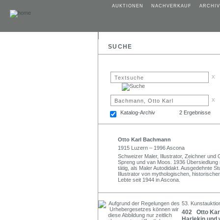
AUKTIONEN
NACHVERKAUF
ARCHIV
SUCHE
x
x
Katalog-Archiv
2 Ergebnisse
Otto Karl Bachmann
1915 Luzern – 1996 Ascona
Schweizer Maler, Illustrator, Zeichner und
Spreng und van Moos. 1936 Übersiedlung 
tätig, als Maler Autodidakt. Ausgedehnte S
Illustrator von mythologischen, historischen
Lebte seit 1944 in Ascona.
53. Kunstauktio
402 Otto Karl
Harlekin und 