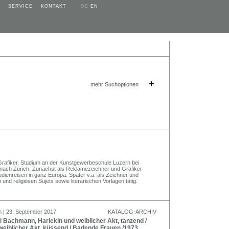
SERVICE
KONTAKT
DE
EN
+
mehr Suchoptionen
 Grafiker. Studium an der Kunstgewerbeschule Luzern bei
nach Zürich. Zunächst als Reklamezeichner und Grafiker
tudienreisen in ganz Europa. Später v.a. als Zeichner und
 und religiösen Sujets sowie literarischen Vorlagen tätig.
n | 23. September 2017
KATALOG-ARCHIV
 Bachmann, Harlekin und weiblicher Akt, tanzend /
weiblicher Akt, küssend / Badende Frauen /1973.