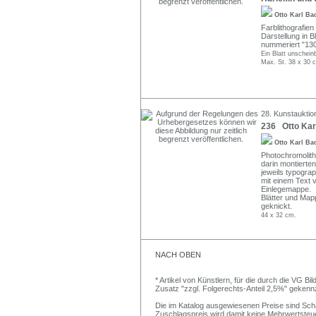
Otto Karl B
Farblithografien
Darstellung in B
nummeriert "130
Ein Blatt unschein
Max. St. 38 x 30 c
28. Kunstauktion
236 Otto Kar
Otto Karl B
Photochromolith
darin montiert
jeweils typograp
mit einem Text 
Einlegemappe.
Blätter und Mapp
geknickt.
44 x 32 cm.
NACH OBEN
* Artikel von Künstlern, für die durch die VG 
Zusatz "zzgl. Folgerechts-Anteil 2,5%" gekenn
Die im Katalog ausgewiesenen Preise sind Schätz
Zuschlagspreis wird damit keine Mehrwertsteu