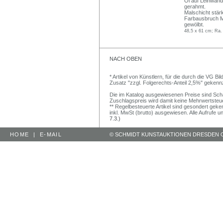
Öl auf Leinwand. 
gerahmt.
Malschicht stär
Farbausbruch Mi
gewölbt.
48,5 x 61 cm; Ra.
NACH OBEN
* Artikel von Künstlern, für die durch die VG 
Zusatz "zzgl. Folgerechts-Anteil 2,5%" gekenn
Die im Katalog ausgewiesenen Preise sind Schätz
Zuschlagspreis wird damit keine Mehrwertsteu
** Regelbesteuerte Artikel sind gesondert geken
inkl. MwSt (brutto) ausgewiesen. Alle Aufrufe 
7.3.)
HOME
|
E-MAIL
© SCHMIDT KUNSTAUKTIONEN DRESDEN