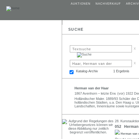
AUKTIONEN
NACHVERKAUF
ARCHIV
SUCHE
x
x
Katalog-Archiv
1 Ergebnis
Herman van der Haar
1867 Avenhorn – letzte Erw. (vor) 1922 De
Holländischer Maler. 1889/93 Schüler der 
holländischen Städten, u.a. Den Haag u. U
Landschaften, Innenräume sowie kunstgewer
28. Kunstauktion
052 Herman v
Herman van 