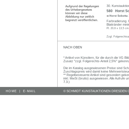
30. Kunstauktio
580 Horst So
Horst Sobotta
Farbradierung. In
Blattränder min
Pl. 20,6 x 13,5 cm
Zzgl. Folgerechts
NACH OBEN
* Artikel von Künstlern, für die durch die VG 
Zusatz "zzgl. Folgerechts-Anteil 2,5%" gekenn
Die im Katalog ausgewiesenen Preise sind Schätz
Zuschlagspreis wird damit keine Mehrwertsteu
** Regelbesteuerte Artikel sind gesondert geken
inkl. MwSt (brutto) ausgewiesen. Alle Aufrufe 
7.3.)
HOME
|
E-MAIL
© SCHMIDT KUNSTAUKTIONEN DRESDEN