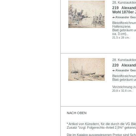
28. Kunstauktion
219 Alexander
Wohl 1870er 
Alexander Geo
Bleistiftzeichnu
Hafenszene.
Blatt gebräunt u
ca. 3 cm).
21,5 x 28 cm.
28. Kunstauktion
220 Alexande
Alexander Geo
Bleistiftzeichnun
Blatt gebräunt 
Vorzeichnung z
20,8 x 32,6 cm.
NACH OBEN
* Artikel von Künstlern, für die durch die VG 
Zusatz "zzgl. Folgerechts-Anteil 2,5%" gekenn
Die im Katalog ausgewiesenen Preise sind Schätz