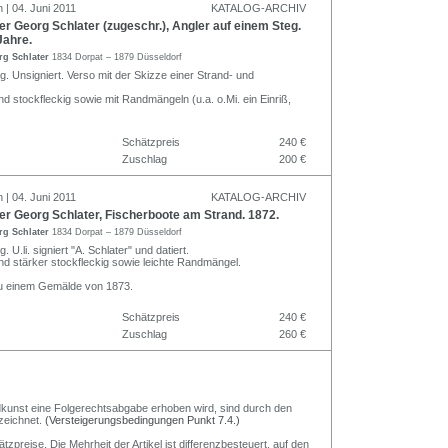
 | 04. Juni 2011
KATALOG-ARCHIV
 Georg Schlater (zugeschr.), Angler auf einem Steg.
Jahre.
rg Schlater
1834 Dorpat – 1879 Düsseldorf
ng. Unsigniert. Verso mit der Skizze einer Strand- und
nd stockfleckig sowie mit Randmängeln (u.a. o.Mi. ein Einriß,
Schätzpreis
240 €
Zuschlag
200 €
 | 04. Juni 2011
KATALOG-ARCHIV
r Georg Schlater, Fischerboote am Strand. 1872.
rg Schlater
1834 Dorpat – 1879 Düsseldorf
g. U.li. signiert "A. Schlater" und datiert.
und stärker stockfleckig sowie leichte Randmängel.
u einem Gemälde von 1873.
Schätzpreis
240 €
Zuschlag
260 €
Bildkunst eine Folgerechtsabgabe erhoben wird, sind durch den
zeichnet.
(Versteigerungsbedingungen Punkt 7.4.)
preise. Die Mehrheit der Artikel ist differenzbesteuert, auf den