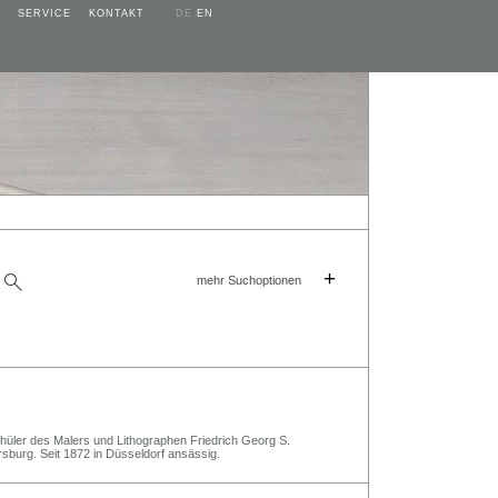
SERVICE
KONTAKT
DE
EN
+
mehr Suchoptionen
üler des Malers und Lithographen Friedrich Georg S.
sburg. Seit 1872 in Düsseldorf ansässig.