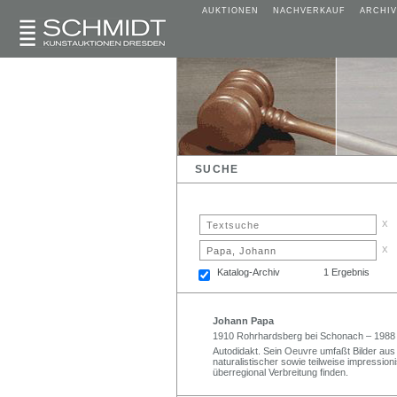
AUKTIONEN
NACHVERKAUF
ARCHIV
SUCHE
x
x
Katalog-Archiv
1 Ergebnis
Johann Papa
1910 Rohrhardsberg bei Schonach – 1988
Autodidakt. Sein Oeuvre umfaßt Bilder aus
naturalistischer sowie teilweise impression
überregional Verbreitung finden.