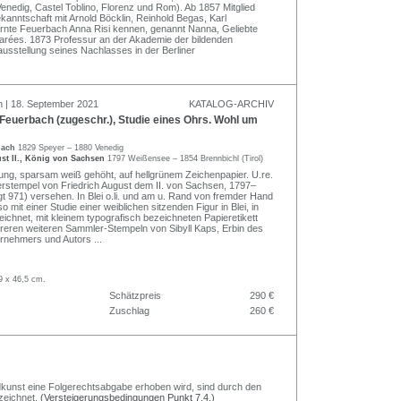
Venedig, Castel Toblino, Florenz und Rom). Ab 1857 Mitglied
anntschaft mit Arnold Böcklin, Reinhold Begas, Karl
lernte Feuerbach Anna Risi kennen, genannt Nanna, Geliebte
arées. 1873 Professur an der Akademie der bildenden
usstellung seines Nachlasses in der Berliner
n | 18. September 2021
KATALOG-ARCHIV
euerbach (zugeschr.), Studie eines Ohrs. Wohl um
bach
1829 Speyer – 1880 Venedig
st II., König von Sachsen
1797 Weißensee – 1854 Brennbichl (Tirol)
nung, sparsam weiß gehöht, auf hellgrünem Zeichenpapier. U.re.
stempel von Friedrich August dem II. von Sachsen, 1797–
gt 971) versehen. In Blei o.li. und am u. Rand von fremder Hand
o mit einer Studie einer weiblichen sitzenden Figur in Blei, in
eichnet, mit kleinem typografisch bezeichneten Papieretikett
reren weiteren Sammler-Stempeln von Sibyll Kaps, Erbin des
rnehmers und Autors
...
9 x 46,5 cm.
Schätzpreis
290 €
Zuschlag
260 €
Bildkunst eine Folgerechtsabgabe erhoben wird, sind durch den
zeichnet.
(Versteigerungsbedingungen Punkt 7.4.)