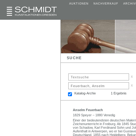
AUKTIONEN
NACHVERKAUF
ARCHIV
SUCHE
x
x
Katalog-Archiv
1 Ergebnis
Anselm Feuerbach
1829 Speyer – 1880 Venedig
Einer der bedeutendsten deutschen Malern 
Zeichenunterricht in Freiburg. Ab 1845 St
von Schadow, Karl Ferdinand Sohn und J
Aufenthalt in Antwerpen, wo er bei Gusta
Deutschland. 1855 nach Heidelberg. Bekann