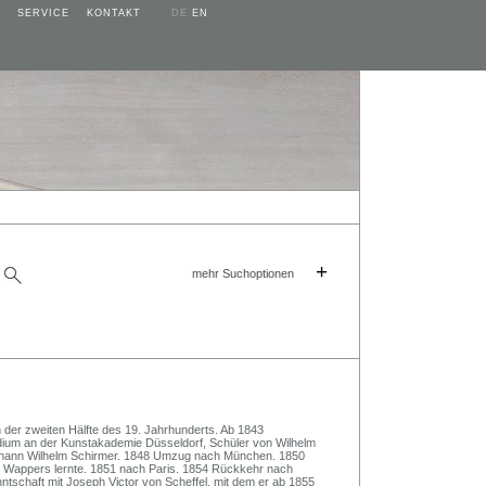
SERVICE
KONTAKT
DE
EN
+
mehr Suchoptionen
der zweiten Hälfte des 19. Jahrhunderts. Ab 1843
udium an der Kunstakademie Düsseldorf, Schüler von Wilhelm
ohann Wilhelm Schirmer. 1848 Umzug nach München. 1850
ve Wappers lernte. 1851 nach Paris. 1854 Rückkehr nach
tschaft mit Joseph Victor von Scheffel, mit dem er ab 1855