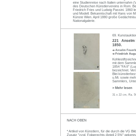
eine Studienreise nach Italien unternahm (
des Deutschen Künstlervereins in Rom. Bek
Friedrich Fries und Ludwig Passini. 1860 
und Modell. Bekanntschaft mit Hans von M
Künste Wien. April 1880 große Gedächtnisa
Nationalgalerie.
69. Kunstauktio
221 Anselm F
1850.
Anselm Feuer
Friedrich Augu
Kohlestiftzeich
mit dem Sammler
1854 "FA II" (Lu
bezeichnet. Vers
Blei künstlerbez
u.Mi. sowie meh
Sammlers, Unte
> Mehr lesen
31 x 22 cm, Ra. 5
NACH OBEN
* Artikel von Künstlern, für die durch die VG 
Zusatz "zzgl. Folgerechts-Anteil 2,5%" gekenn