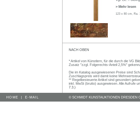
> Mehr lesen
123 x 80 cm, Ra. 
NACH OBEN
* Artikel von Künstlern, für die durch die VG 
Zusatz "zzgl. Folgerechts-Anteil 2,5%" gekenn
Die im Katalog ausgewiesenen Preise sind Schätz
Zuschlagspreis wird damit keine Mehrwertsteu
** Regelbesteuerte Artikel sind gesondert geken
inkl. MwSt (brutto) ausgewiesen. Alle Aufrufe 
7.3.)
HOME
|
E-MAIL
© SCHMIDT KUNSTAUKTIONEN DRESDEN