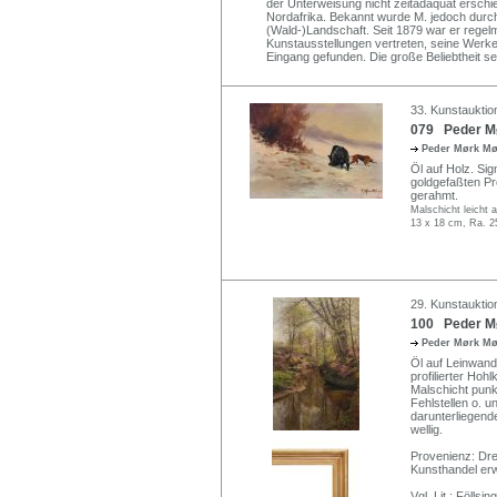
der Unterweisung nicht zeitadäquat erschi
Nordafrika. Bekannt wurde M. jedoch durc
(Wald-)Landschaft. Seit 1879 war er regelm
Kunstausstellungen vertreten, seine Werke
Eingang gefunden. Die große Beliebtheit se
33. Kunstauktio
079 Peder Mø
Peder Mørk M
Öl auf Holz. Sig
goldgefaßten Pro
gerahmt.
Malschicht leicht
13 x 18 cm, Ra. 2
29. Kunstauktio
100 Peder Mø
Peder Mørk M
Öl auf Leinwand
profilierter Hoh
Malschicht punk
Fehlstellen o. u
darunterliegend
wellig.
Provenienz: Dre
Kunsthandel er
Vgl. Lit.: Föllsing