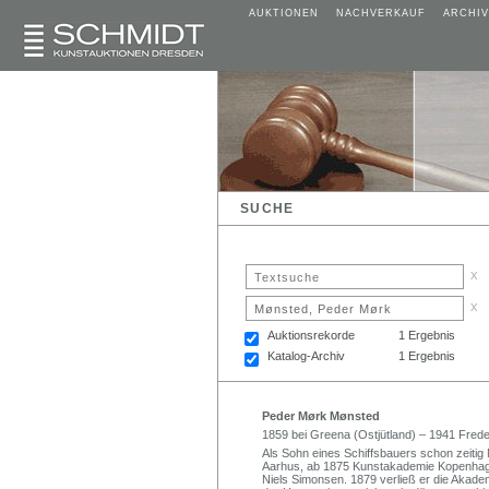
AUKTIONEN
NACHVERKAUF
ARCHIV
SUCHE
x
x
Auktionsrekorde
1 Ergebnis
Katalog-Archiv
1 Ergebnis
Peder Mørk Mønsted
1859 bei Greena (Ostjütland) – 1941 Fre
Als Sohn eines Schiffsbauers schon zeitig 
Aarhus, ab 1875 Kunstakademie Kopenhage
Niels Simonsen. 1879 verließ er die Akade