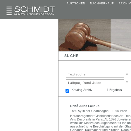
AUKTIONEN
NACHVERKAUF
ARCHIV
SUCHE
x
x
Katalog-Archiv
1 Ergebnis
René Jules Lalique
1860 Ay in der Champagne – 1945 Paris
Herausragender Glaskünstler des Art-Déco
Arts Décoratifs in Paris. Ab 1876 Juwelie
wobei die Motive des Jugendstils für ihn un
ausschließliche Beschäftigung mit der Glask
Gebäude, Kaufhäuser und Kirchen. Nach d