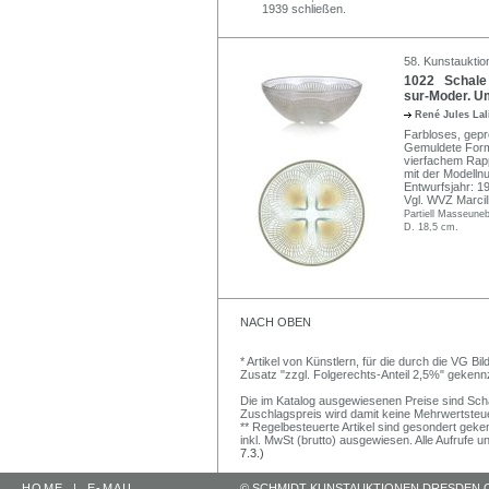
1939 schließen.
58. Kunstauktio
1022 Schale "
sur-Moder. U
René Jules La
Farbloses, gepre
Gemuldete Form,
vierfachem Rap
mit der Modelln
Entwurfsjahr: 1
Vgl. WVZ Marci
Partiell Masseuneb
D. 18,5 cm.
NACH OBEN
* Artikel von Künstlern, für die durch die VG 
Zusatz "zzgl. Folgerechts-Anteil 2,5%" gekenn
Die im Katalog ausgewiesenen Preise sind Schätz
Zuschlagspreis wird damit keine Mehrwertsteu
** Regelbesteuerte Artikel sind gesondert geken
inkl. MwSt (brutto) ausgewiesen. Alle Aufrufe 
7.3.)
HOME
|
E-MAIL
© SCHMIDT KUNSTAUKTIONEN DRESDEN