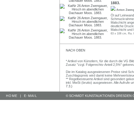
1883.
Anton Zwen
Öl auf Leinwand.
Schmuckrahme
Malschicht ange
deutliche Druck
Malschicht und 
63 x 106 cm, Ra. 
NACH OBEN
* Artikel von Künstlern, für die durch die VG 
Zusatz "zzgl. Folgerechts-Anteil 2,5%" gekenn
Die im Katalog ausgewiesenen Preise sind Schätz
Zuschlagspreis wird damit keine Mehrwertsteu
** Regelbesteuerte Artikel sind gesondert geken
inkl. MwSt (brutto) ausgewiesen. Alle Aufrufe 
7.3.)
HOME
|
E-MAIL
© SCHMIDT KUNSTAUKTIONEN DRESDEN