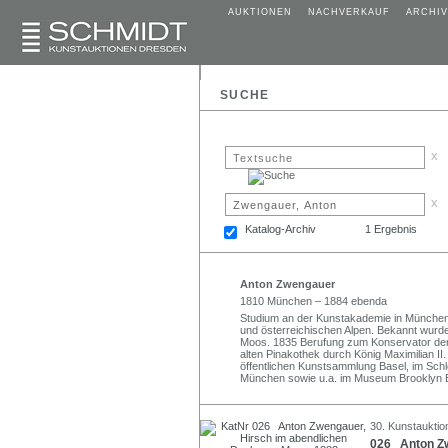
AUKTIONEN
NACHVERKAUF
ARCHIV
SUCHE
x
x
Katalog-Archiv
1 Ergebnis
Anton Zwengauer
1810 München – 1884 ebenda
Studium an der Kunstakademie in München b
und österreichischen Alpen. Bekannt wur
Moos. 1835 Berufung zum Konservator der
alten Pinakothek durch König Maximilian II
öffentlichen Kunstsammlung Basel, im Sch
München sowie u.a. im Museum Brooklyn 
30. Kunstauktio
026 Anton Zw