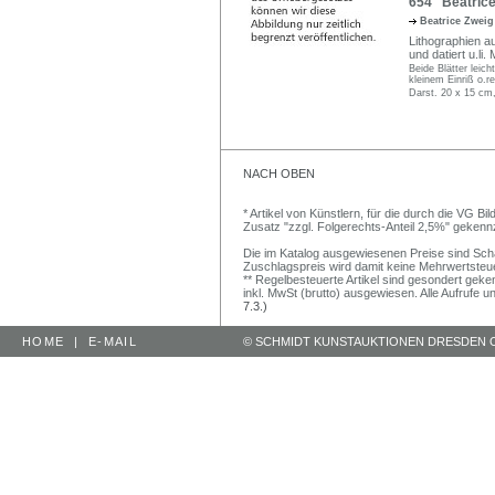
654 Beatrice 
Beatrice Zwei
Lithographien auf
und datiert u.li
Beide Blätter leich
kleinem Einriß o.re
Darst. 20 x 15 cm,
NACH OBEN
* Artikel von Künstlern, für die durch die VG 
Zusatz "zzgl. Folgerechts-Anteil 2,5%" gekenn
Die im Katalog ausgewiesenen Preise sind Schätz
Zuschlagspreis wird damit keine Mehrwertsteu
** Regelbesteuerte Artikel sind gesondert geken
inkl. MwSt (brutto) ausgewiesen. Alle Aufrufe 
7.3.)
HOME
|
E-MAIL
© SCHMIDT KUNSTAUKTIONEN DRESDEN