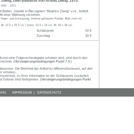
Zweig, Zwei Bildnisse von Arnold Zweig. 1970.
g
1892 – 1971
 Bütten. Jeweils in Blei signiert "Beatrice Zweig" u.re., betitelt
. Mit einer Widmung versehen.
t finger- und knickspurig, minimal gebräunte Ränder. Blatt zwei mit
.
 Bl. 37,5 x 25,5 cm / Darst. 23,5 x 19 cm, Bl. 50 x 38 cm.
Schätzpreis
50 €
Zuschlag
30 €
Bildkunst eine Folgerechtsabgabe erhoben wird, sind durch den
zeichnet.
(Versteigerungsbedingungen Punkt 7.4.)
preise. Die Mehrheit der Artikel ist differenzbesteuert, auf den
er erhoben.
nzeichnet, zu Ihrer Information ist der Schätzpreis zusätzlich
und Gebote sind Nettopreise.
(Versteigerungsbedingungen Punkt
 OHG
IMPRESSUM
|
DATENSCHUTZ