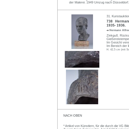
der Malerei. 1949 Umzug nach Düsseldorf.
31. Kunstauktio
738 Hermann A
1935- 1936.
Hermann Alfre
Zinkguß. Rückse
Gießereistempel
Im Gesicht vere
Im Bereich der 
H. 42,5 cm (mit So
NACH OBEN
* Artikel von Künstlern, für die durch die VG 