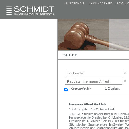
AUKTIONEN
NACHVERKAUF
ARCHIV
SUCHE
x
x
Katalog-Archiv
1 Ergebnis
Hermann Alfred Raddatz
1906 Liegnitz – 1962 Düsseldorf
1921–26 Studium an der Breslauer Handwe
Kunstakademie Breslau bei O. Mueller. 19
Dresden bei K. Albiker. Seit 1930 als freis
Sächsischen Staatspreises. Im Zweiten Wel
Ateliers infolge der Bombenangriffe auf D