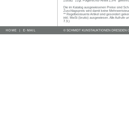
Zusatz "zzgl. Folgerechts-Anteil 2,5%" gekenn
Die im Katalog ausgewiesenen Preise sind Schätz
Zuschlagspreis wird damit keine Mehrwertsteu
** Regelbesteuerte Artikel sind gesondert geken
inkl. MwSt (brutto) ausgewiesen. Alle Aufrufe 
7.3.)
HOME
|
E-MAIL
© SCHMIDT KUNSTAUKTIONEN DRESDEN