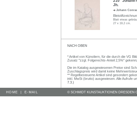
210 Johann C
Jh.
Johann Conra
Bleistiftzeichn
Blatt etwas gebräu
27 x 19,2 cm.
NACH OBEN
* Artikel von Künstlern, für die durch die VG 
Zusatz "zzgl. Folgerechts-Anteil 2,5%" gekenn
Die im Katalog ausgewiesenen Preise sind Schätz
Zuschlagspreis wird damit keine Mehrwertsteu
** Regelbesteuerte Artikel sind gesondert geken
inkl. MwSt (brutto) ausgewiesen. Alle Aufrufe 
7.3.)
HOME
|
E-MAIL
© SCHMIDT KUNSTAUKTIONEN DRESDEN