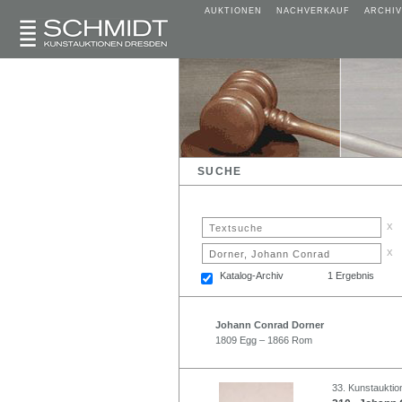
AUKTIONEN
NACHVERKAUF
ARCHIV
SUCHE
x
x
Katalog-Archiv
1 Ergebnis
Johann Conrad Dorner
1809 Egg – 1866 Rom
33. Kunstauktio