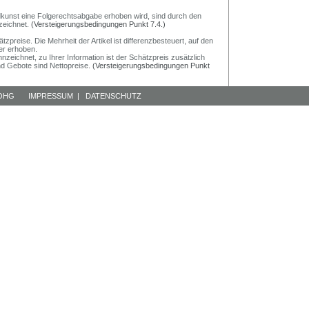
Bildkunst eine Folgerechtsabgabe erhoben wird, sind durch den
zeichnet.
(Versteigerungsbedingungen Punkt 7.4.)
preise. Die Mehrheit der Artikel ist differenzbesteuert, auf den
er erhoben.
nzeichnet, zu Ihrer Information ist der Schätzpreis zusätzlich
und Gebote sind Nettopreise.
(Versteigerungsbedingungen Punkt
 OHG
IMPRESSUM
|
DATENSCHUTZ