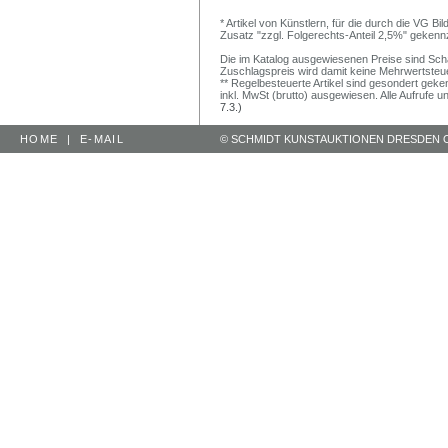
* Artikel von Künstlern, für die durch die VG 
Zusatz "zzgl. Folgerechts-Anteil 2,5%" gekenn
Die im Katalog ausgewiesenen Preise sind Schätz
Zuschlagspreis wird damit keine Mehrwertsteu
** Regelbesteuerte Artikel sind gesondert geken
inkl. MwSt (brutto) ausgewiesen. Alle Aufrufe 
7.3.)
HOME
|
E-MAIL
© SCHMIDT KUNSTAUKTIONEN DRESDEN