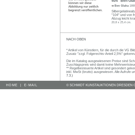
404 Ben Glah
Ben Glaha
189
Silbergelatinea
"104" und von f
Abzug leicht kr
20,8 x 25,4 cm.
NACH OBEN
* Artikel von Künstlern, für die durch die VG 
Zusatz "zzgl. Folgerechts-Anteil 2,5%" gekenn
Die im Katalog ausgewiesenen Preise sind Schätz
Zuschlagspreis wird damit keine Mehrwertsteu
** Regelbesteuerte Artikel sind gesondert geken
inkl. MwSt (brutto) ausgewiesen. Alle Aufrufe 
7.3.)
HOME
|
E-MAIL
© SCHMIDT KUNSTAUKTIONEN DRESDEN