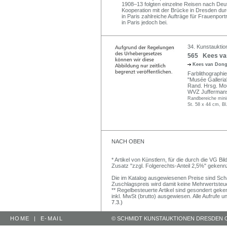
1908–13 folgten einzelne Reisen nach Deut
Kooperation mit der Brücke in Dresden dur
in Paris zahlreiche Aufträge für Frauenport
in Paris jedoch bei.
34. Kunstauktio
565 Kees van
Kees van Don
Farblithographie
"Musée Galleria
Rand. Hrsg. Mou
WVZ Juffermans
Randbereiche min
St. 58 x 44 cm, Bl
NACH OBEN
* Artikel von Künstlern, für die durch die VG 
Zusatz "zzgl. Folgerechts-Anteil 2,5%" gekenn
Die im Katalog ausgewiesenen Preise sind Schätz
Zuschlagspreis wird damit keine Mehrwertsteu
** Regelbesteuerte Artikel sind gesondert geken
inkl. MwSt (brutto) ausgewiesen. Alle Aufrufe 
7.3.)
HOME
|
E-MAIL
© SCHMIDT KUNSTAUKTIONEN DRESDEN