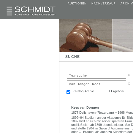
AUKTIONEN
NACHVERKAUF
ARCHIV
SUCHE
x
x
Katalog-Archiv
1 Ergebnis
Kees van Dongen
1877 Delfshaven (Rotterdam) – 1968 Mont
1892–94 Studium an der Akademie für Bild
1897 hielt er sich mit seiner späteren Frau
und ließ sich ab 1899 ebenda nieder. Van D
und stellte 1904 im Salon d' Automne aus. 
oder G. Braque, als auch zu Künstlern der