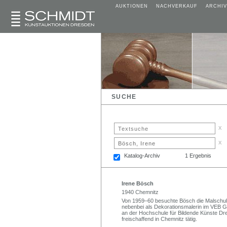
AUKTIONEN
NACHVERKAUF
ARCHIV
SUCHE
x
x
Katalog-Archiv
1 Ergebnis
Irene Bösch
1940 Chemnitz
Von 1959–60 besuchte Bösch die Malschule 
nebenbei als Dekorationsmalerin im VEB G
an der Hochschule für Bildende Künste Dre
freischaffend in Chemnitz tätig.