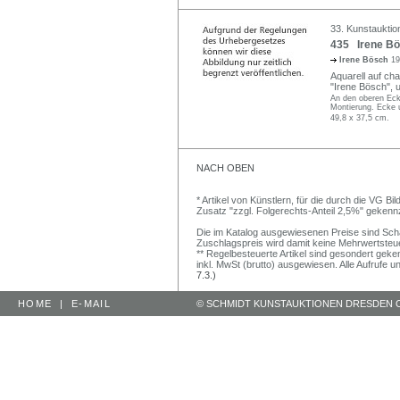
33. Kunstauktio
435 Irene Bös
Irene Bösch
19
Aquarell auf ch
"Irene Bösch", u
An den oberen Ecke
Montierung. Ecke u
49,8 x 37,5 cm.
NACH OBEN
* Artikel von Künstlern, für die durch die VG 
Zusatz "zzgl. Folgerechts-Anteil 2,5%" gekenn
Die im Katalog ausgewiesenen Preise sind Schätz
Zuschlagspreis wird damit keine Mehrwertsteu
** Regelbesteuerte Artikel sind gesondert geken
inkl. MwSt (brutto) ausgewiesen. Alle Aufrufe 
7.3.)
HOME
|
E-MAIL
© SCHMIDT KUNSTAUKTIONEN DRESDEN