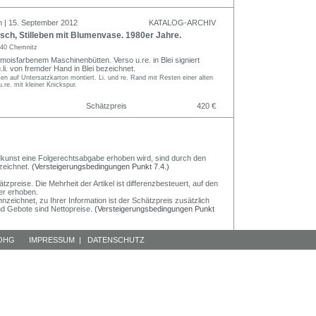
n | 15. September 2012
KATALOG-ARCHIV
ch, Stilleben mit Blumenvase. 1980er Jahre.
40 Chemnitz
amoisfarbenem Maschinenbütten. Verso u.re. in Blei signiert
.li. von fremder Hand in Blei bezeichnet.
n auf Untersatzkarton montiert. Li. und re. Rand mit Resten einer alten
.re. mit kleiner Knickspur.
Schätzpreis
420 €
Bildkunst eine Folgerechtsabgabe erhoben wird, sind durch den
zeichnet.
(Versteigerungsbedingungen Punkt 7.4.)
preise. Die Mehrheit der Artikel ist differenzbesteuert, auf den
er erhoben.
nzeichnet, zu Ihrer Information ist der Schätzpreis zusätzlich
und Gebote sind Nettopreise.
(Versteigerungsbedingungen Punkt
 OHG
IMPRESSUM
|
DATENSCHUTZ