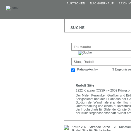
AUKTIONEN
NACHVERKAUF
ARCHIV
SUCHE
Katalog-Archiv
3 Ergebnisse
Rudolf Sitte
1922 Kratzau (CSSR) – 2009 Königsb
Der Maler, Keramiker, Grafiker und Bil
Kriegsdienst und der Flucht aus der G
Studium der Wandmalerei an der Hochsc
Unterbrechung und einem Zusatzstudium
der Hochschule für Bildende Künste Dr
der Künstlergenossenschaft "Kunst a
70. Kunstau