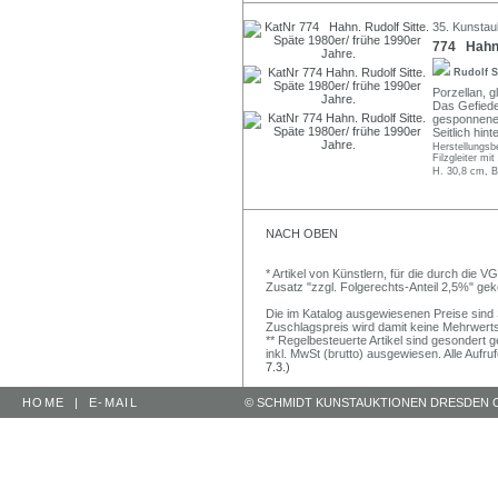
35. Kunstau
774 Hahn. 
Rudolf S
Porzellan, g
Das Gefieder
gesponnenen
Seitlich hin
Herstellungsb
Filzgleiter mi
H. 30,8 cm, B
NACH OBEN
* Artikel von Künstlern, für die durch die 
Zusatz "zzgl. Folgerechts-Anteil 2,5%" ge
Die im Katalog ausgewiesenen Preise sind Sc
Zuschlagspreis wird damit keine Mehrwert
** Regelbesteuerte Artikel sind gesondert g
inkl. MwSt (brutto) ausgewiesen. Alle Aufr
7.3.)
HOME
|
E-MAIL
© SCHMIDT KUNSTAUKTIONEN DRESDEN