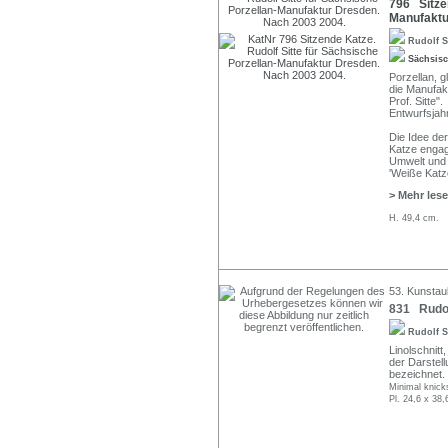
796 Sitzen
Manufaktu
Rudolf S
Sächsisc
Porzellan, g
die Manufak
Prof. Sitte".
Entwurfsjah
Die Idee der
Katze engag
Umwelt und 
'Weiße Katz
> Mehr les
H. 49,4 cm.
53. Kunstau
831 Rudolf
Rudolf S
Linolschnitt,
der Darstell
bezeichnet. 
Minimal knick
Pl. 24,6 x 38,