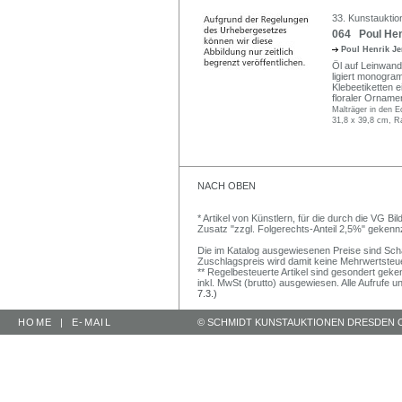
33. Kunstauktio
064 Poul Hen
Poul Henrik J
Öl auf Leinwand
ligiert monogram
Klebeetiketten e
floraler Orname
Malträger in den E
31,8 x 39,8 cm, R
NACH OBEN
* Artikel von Künstlern, für die durch die VG 
Zusatz "zzgl. Folgerechts-Anteil 2,5%" gekenn
Die im Katalog ausgewiesenen Preise sind Schätz
Zuschlagspreis wird damit keine Mehrwertsteu
** Regelbesteuerte Artikel sind gesondert geken
inkl. MwSt (brutto) ausgewiesen. Alle Aufrufe 
7.3.)
HOME
|
E-MAIL
© SCHMIDT KUNSTAUKTIONEN DRESDEN