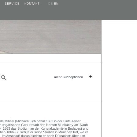
SERVICE
KONTAKT
DE
EN
+
mehr Suchoptionen
e Mihály (Michael) Lieb nahm 1863 in der Blüte seiner
iner ungarischen Geburtstadt den Namen Munkácsy an. Nach
 er 1863 das Studium an der Kunstakademie in Budapest und
en 1866–68 setzte er seine Studien in München fort, wo er
e. Im Anschluß daran siedelte er nach Düsseldorf über, um