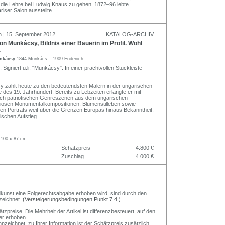
 die Lehre bei Ludwig Knaus zu gehen. 1872–96 lebte
iser Salon ausstellte.
n | 15. September 2012
KATALOG-ARCHIV
n Munkácsy, Bildnis einer Bäuerin im Profil. Wohl
.
unkácsy
1844 Munkács – 1909 Endenich
 Signiert u.li. "Munkácsy". In einer prachtvollen Stuckleiste
 zählt heute zu den bedeutendsten Malern in der ungarischen
 des 19. Jahrhundert. Bereits zu Lebzeiten erlangte er mit
sch patriotischen Genreszenen aus dem ungarischen
igiösen Monumentalkompositionen, Blumenstilleben sowie
hen Porträts weit über die Grenzen Europas hinaus Bekanntheit.
ischen Aufstieg
...
 100 x 87 cm.
Schätzpreis
4.800 €
Zuschlag
4.000 €
Bildkunst eine Folgerechtsabgabe erhoben wird, sind durch den
zeichnet.
(Versteigerungsbedingungen Punkt 7.4.)
preise. Die Mehrheit der Artikel ist differenzbesteuert, auf den
er erhoben.
nzeichnet, zu Ihrer Information ist der Schätzpreis zusätzlich