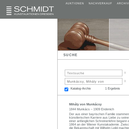
AUKTIONEN
NACHVERKAUF
ARCHIV
SUCHE
x
x
Katalog-Archiv
1 Ergebnis
Mihály von Munkácsy
1844 Munkács – 1909 Endenich
Der aus einer bayrischen Familie stammend
künstlerischen Karriere aus Liebe zu se
einer anfänglichen Schreinerlehre begann
1864 an der Wiener Kunstakademie. Zwisch
die Bekanntschaft mit Wilhelm Leibl macht