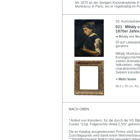
bis 1870 an der dortigen Kunstakademie in
Munkácsy in Paris, wo er regelmäßig im Par
33. Kunstauktio
021 Mihály vo
1870er Jahre
Mihály von M
Öl auf Leinwand.
gerahmt.
Mihály Munkácsy
Kunstgeschichte
seinen dramati
Volksleben, rel
charakteristisc
Seinem künstler
> Mehr lesen
68,5 x 55 cm, Ra.
NACH OBEN
* Artikel von Künstlern, für die durch die VG 
Zusatz "zzgl. Folgerechts-Anteil 2,5%" gekenn
Die im Katalog ausgewiesenen Preise sind Schätz
Zuschlagspreis wird damit keine Mehrwertsteu
** Regelbesteuerte Artikel sind gesondert geken