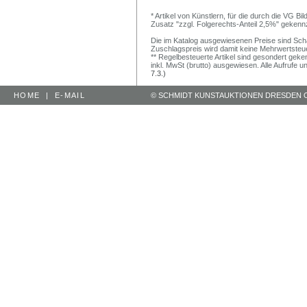
* Artikel von Künstlern, für die durch die VG 
Zusatz "zzgl. Folgerechts-Anteil 2,5%" gekenn
Die im Katalog ausgewiesenen Preise sind Schätz
Zuschlagspreis wird damit keine Mehrwertsteu
** Regelbesteuerte Artikel sind gesondert geken
inkl. MwSt (brutto) ausgewiesen. Alle Aufrufe 
7.3.)
HOME
|
E-MAIL
© SCHMIDT KUNSTAUKTIONEN DRESDEN