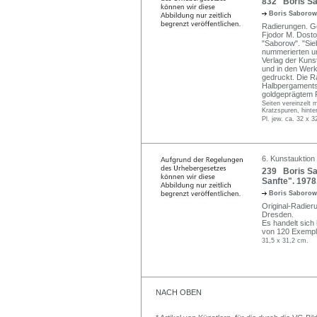
832 Boris Sa
Boris Saboro
Radierungen. G
Fjodor M. Dostoj
"Saborow". "Sie
nummerierten un
Verlag der Kuns
und in den Werk
gedruckt. Die R
Halbpergaments
goldgeprägtem R
Seiten vereinzelt 
Kratzspuren, hinte
Pl. jew. ca. 32 x 
6. Kunstauktion
239 Boris Sab
Sanfte". 1978
Boris Saboro
Original-Radier
Dresden.
Es handelt sich
von 120 Exempl
31,5 x 31,2 cm.
NACH OBEN