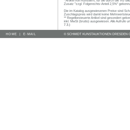
* Artikel von Künstlern, für die durch die VG 
Zusatz "zzgl. Folgerechts-Anteil 2,5%" gekenn
Die im Katalog ausgewiesenen Preise sind Schätz
Zuschlagspreis wird damit keine Mehrwertsteu
** Regelbesteuerte Artikel sind gesondert geken
inkl. MwSt (brutto) ausgewiesen. Alle Aufrufe 
7.3.)
HOME
|
E-MAIL
© SCHMIDT KUNSTAUKTIONEN DRESDEN