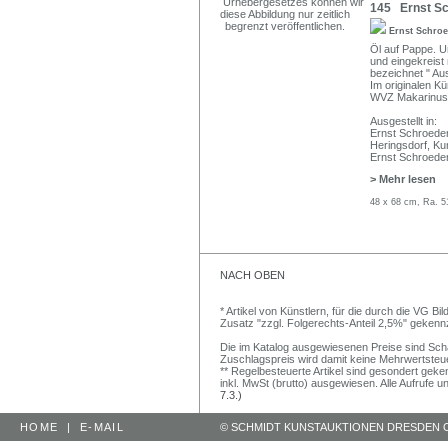
145 Ernst Sch
Ernst Schro
Öl auf Pappe. Un
und eingekreist 
bezeichnet " Au
Im originalen K
WVZ Makarinus
Ausgestellt in:
Ernst Schroeder
Heringsdorf, Ku
Ernst Schroeder
> Mehr lesen
48 x 68 cm, Ra. 5
NACH OBEN
* Artikel von Künstlern, für die durch die VG 
Zusatz "zzgl. Folgerechts-Anteil 2,5%" gekenn
Die im Katalog ausgewiesenen Preise sind Schätz
Zuschlagspreis wird damit keine Mehrwertsteu
** Regelbesteuerte Artikel sind gesondert geken
inkl. MwSt (brutto) ausgewiesen. Alle Aufrufe 
7.3.)
HOME
|
E-MAIL
© SCHMIDT KUNSTAUKTIONEN DRESDEN