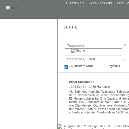
AUKTIONEN
NACHVERKAUF
ARCHIV
SUCHE
x
x
Auktionsrekorde
1 Ergebnis
Ernst Schroeder
1928 Stettin – 1989 Hamburg
Als Sohn des Kapitäns Waldemar Schroede
der Kunsthochschule Berlin-Charlottenbur
58 Meisterschüler bei Otto Nagel und Hei
Berlin. 1956 Studienreise nach Paris. Die
wie Otto Manigk, Otto Niemeyer-Holstein, 
und Werner Stötzer. Er teilte sich ein Atelie
in Berlin entstanden Werke als er 1958 n
50. Kunstauktio