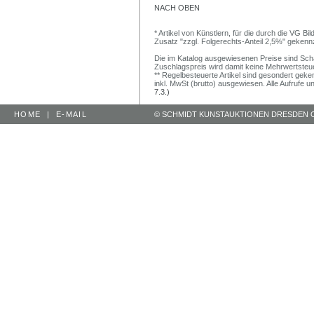
NACH OBEN
* Artikel von Künstlern, für die durch die VG 
Zusatz "zzgl. Folgerechts-Anteil 2,5%" gekenn
Die im Katalog ausgewiesenen Preise sind Schätz
Zuschlagspreis wird damit keine Mehrwertsteu
** Regelbesteuerte Artikel sind gesondert geken
inkl. MwSt (brutto) ausgewiesen. Alle Aufrufe 
7.3.)
HOME
|
E-MAIL
© SCHMIDT KUNSTAUKTIONEN DRESDEN