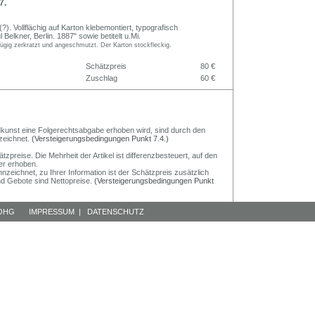
7.
). Vollflächig auf Karton klebemontiert, typografisch
 Belkner, Berlin. 1887" sowie betitelt u.Mi.
ügig zerkratzt und angeschmutzt. Der Karton stockfleckig.
Schätzpreis
80 €
Zuschlag
60 €
Bildkunst eine Folgerechtsabgabe erhoben wird, sind durch den
zeichnet.
(Versteigerungsbedingungen Punkt 7.4.)
preise. Die Mehrheit der Artikel ist differenzbesteuert, auf den
er erhoben.
nzeichnet, zu Ihrer Information ist der Schätzpreis zusätzlich
und Gebote sind Nettopreise.
(Versteigerungsbedingungen Punkt
 OHG
IMPRESSUM
|
DATENSCHUTZ