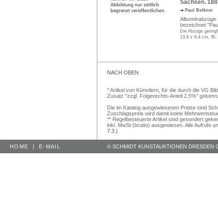
Sachsen. 188
Paul Belkner
Albuminabzüge (?
bezeichnet "Paul
Die Abzüge geringf
13,6 x 9,4 cm, Bl.
NACH OBEN
* Artikel von Künstlern, für die durch die VG 
Zusatz "zzgl. Folgerechts-Anteil 2,5%" gekenn
Die im Katalog ausgewiesenen Preise sind Schätz
Zuschlagspreis wird damit keine Mehrwertsteu
** Regelbesteuerte Artikel sind gesondert geken
inkl. MwSt (brutto) ausgewiesen. Alle Aufrufe 
7.3.)
HOME
|
E-MAIL
© SCHMIDT KUNSTAUKTIONEN DRESDEN