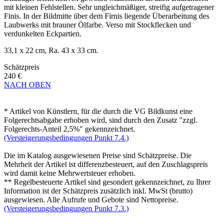
mit kleinen Fehlstellen. Sehr ungleichmäßiger, streifig aufgetragener
Finis. In der Bildmitte über dem Firnis liegende Überarbeitung des
Laubwerks mit brauner Ölfarbe. Verso mit Stockflecken und
verdunkelten Eckpartien.
33,1 x 22 cm, Ra. 43 x 33 cm.
Schätzpreis
240 €
NACH OBEN
* Artikel von Künstlern, für die durch die VG Bildkunst eine
Folgerechtsabgabe erhoben wird, sind durch den Zusatz "zzgl.
Folgerechts-Anteil 2,5%" gekennzeichnet.
(Versteigerungsbedingungen Punkt 7.4.)
Die im Katalog ausgewiesenen Preise sind Schätzpreise. Die
Mehrheit der Artikel ist differenzbesteuert, auf den Zuschlagspreis
wird damit keine Mehrwertsteuer erhoben.
** Regelbesteuerte Artikel sind gesondert gekennzeichnet, zu Ihrer
Information ist der Schätzpreis zusätzlich inkl. MwSt (brutto)
ausgewiesen. Alle Aufrufe und Gebote sind Nettopreise.
(Versteigerungsbedingungen Punkt 7.3.)