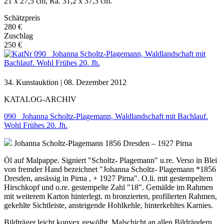
21 x 27,5 cm, Ra. 31,2 x 37,3 cm.
Schätzpreis
280 €
Zuschlag
250 €
34. Kunstauktion | 08. Dezember 2012
KATALOG-ARCHIV
090 Johanna Scholtz-Plagemann, Waldlandschaft mit Bachlauf.
Wohl Frühes 20. Jh.
Johanna Scholtz-Plagemann
1856 Dresden – 1927 Pirna
Öl auf Malpappe. Signiert "Scholtz- Plagemann" u.re. Verso in Blei
von fremder Hand bezeichnet "Johanna Scholtz- Plagemann *1856
Dresden, ansässig in Pirna , + 1927 Pirna". O.li. mit gestempeltem
Hirschkopf und o.re. gestempelte Zahl "18". Gemälde im Rahmen
mit weiterem Karton hinterlegt. m bronzierten, profilierten Rahmen,
gekehlte Sichtleiste, ansteigende Hohlkehle, hinterkehltes Karnies.
Bildträger leicht konvex gewölbt. Malschicht an allen Bildrändern