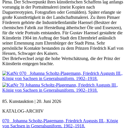
Pirna. Der Schwerpunkt ihres künstlerischen Schaffens lag anfangs
vorrangig in der Portraitmalerei (meist Kopien nach
Daguerreotypien, Fotografien oder Gemälden). Später erlangte sie
große Kunstfertigkeit in der Landschaftsmalerei. Zu ihren Pirnaer
Förderern gehörte die Industriellenfamilie Haensel (Besitzer der
chemischen Fabrik zur Herstellung ätherischer Öle und Essenzen),
für die viele Portraits entstanden. Für Gustav Haensel gestaltete die
Künstlerin 1904 im Auftrag der Stadt den Ehrenbrief anlässlich
seiner Ernennung zum Ehrenbürger der Stadt Pirna. Sehr
persönliche Kontakte bestanden zu dem Prinzen Friedrich Karl von
Hessen, Schwager des Kaisers.
Der Briefwechsel zeigt die hohe Wertschätzung, die der Prinz der
Künstlerin entgegen brachte.
85. Kunstauktion | 20. Juni 2026
KATALOG-ARCHIV
070 Johanna Scholtz-Plagemann, Friedrich Augusts III., König
von Sachsen in Generalsuniform. 1902–1918.