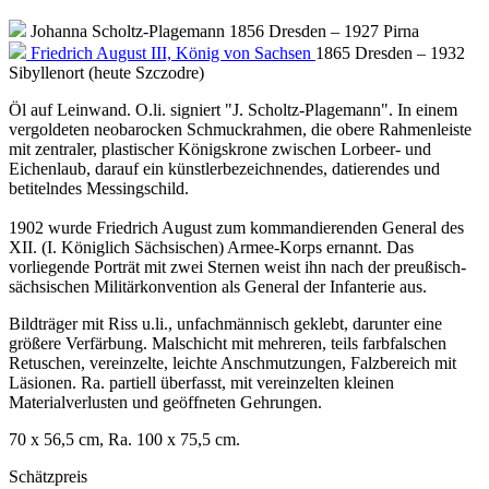
Johanna Scholtz-Plagemann
1856 Dresden – 1927 Pirna
Friedrich August III, König von Sachsen
1865 Dresden – 1932
Sibyllenort (heute Szczodre)
Öl auf Leinwand. O.li. signiert "J. Scholtz-Plagemann". In einem
vergoldeten neobarocken Schmuckrahmen, die obere Rahmenleiste
mit zentraler, plastischer Königskrone zwischen Lorbeer- und
Eichenlaub, darauf ein künstlerbezeichnendes, datierendes und
betitelndes Messingschild.
1902 wurde Friedrich August zum kommandierenden General des
XII. (I. Königlich Sächsischen) Armee-Korps ernannt. Das
vorliegende Porträt mit zwei Sternen weist ihn nach der preußisch-
sächsischen Militärkonvention als General der Infanterie aus.
Bildträger mit Riss u.li., unfachmännisch geklebt, darunter eine
größere Verfärbung. Malschicht mit mehreren, teils farbfalschen
Retuschen, vereinzelte, leichte Anschmutzungen, Falzbereich mit
Läsionen. Ra. partiell überfasst, mit vereinzelten kleinen
Materialverlusten und geöffneten Gehrungen.
70 x 56,5 cm, Ra. 100 x 75,5 cm.
Schätzpreis