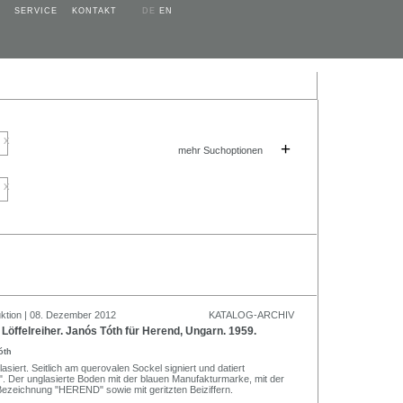
SERVICE
KONTAKT
DE
EN
x
+
mehr Suchoptionen
x
ktion | 08. Dezember 2012
KATALOG-ARCHIV
Löffelreiher. Janós Tóth für Herend, Ungarn. 1959.
óth
lasiert. Seitlich am querovalen Sockel signiert und datiert
". Der unglasierte Boden mit der blauen Manufakturmarke, mit der
ezeichnung "HEREND" sowie mit geritzten Beiziffern.