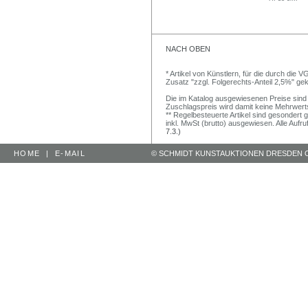
NACH OBEN
* Artikel von Künstlern, für die durch die
Zusatz "zzgl. Folgerechts-Anteil 2,5%" g
Die im Katalog ausgewiesenen Preise sind S
Zuschlagspreis wird damit keine Mehrwert
** Regelbesteuerte Artikel sind gesondert 
inkl. MwSt (brutto) ausgewiesen. Alle Aufr
7.3.)
HOME
|
E-MAIL
© SCHMIDT KUNSTAUKTIONEN DRESDEN