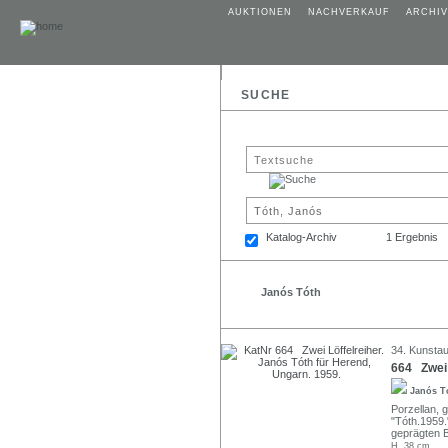
AUKTIONEN
NACHVERKAUF
ARCHIV
SUCHE
Katalog-Archiv
1 Ergebnis
Janós Tóth
34. Kunstau
664 Zwei 
Janós T
Porzellan, g
"Tóth.1959.
geprägten B
H. 38 cm.