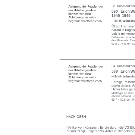
38. Kunstauktio
090 Erich Wün
1945- 1949.
Erich Wünsch
Öl auf Hartfaser
darauf in Kugels
Leiste mit vergo
Bildränder umlaufe
des Himmels. Eine 
92,5 x 75,8 cm, R
34. Kunstauktio
588 Erich Wü
Erich Wünsch
Farbige Pastellk
sowie datiert. V
Hinter Glas ger
Malträger an den 
oberen Bildrand Fe
69,7 x 59,8 cm, R
NACH OBEN
* Artikel von Künstlern, für die durch die VG 
Zusatz "zzgl. Folgerechts-Anteil 2,5%" gekenn