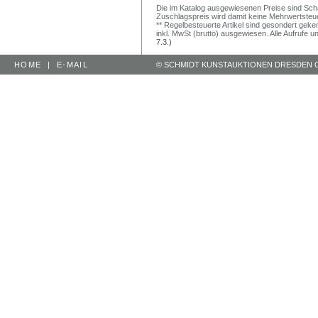
Die im Katalog ausgewiesenen Preise sind Schätz
Zuschlagspreis wird damit keine Mehrwertsteu
** Regelbesteuerte Artikel sind gesondert geken
inkl. MwSt (brutto) ausgewiesen. Alle Aufrufe 
7.3.)
HOME
|
E-MAIL
© SCHMIDT KUNSTAUKTIONEN DRESDEN