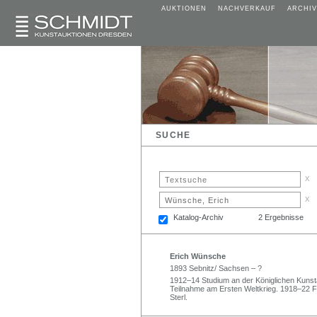
AUKTIONEN
NACHVERKAUF
ARCHIV
SUCHE
x
x
Katalog-Archiv
2 Ergebnisse
Erich Wünsche
1893 Sebnitz/ Sachsen – ?
1912–14 Studium an der Königlichen Kunsta
Teilnahme am Ersten Weltkrieg. 1918–22 F
Sterl.